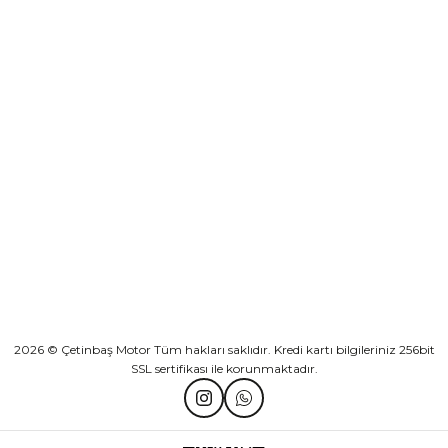
Sepete Ekle
KURUMSAL
Athena Ön Amortisör Yağ Keçesi Çift Yaylı NOK Kayaba Showa
KATEGORİLER
₺ 1.600,00
HIZLI BAĞLANTILAR
Sepete Ekle
2026 © Çetinbaş Motor Tüm hakları saklıdır. Kredi kartı bilgileriniz 256bit
SSL sertifikası ile korunmaktadır.
TVS Wego Kilit Seti
Mondial Turismo 50 Kaporta Seti Sarı