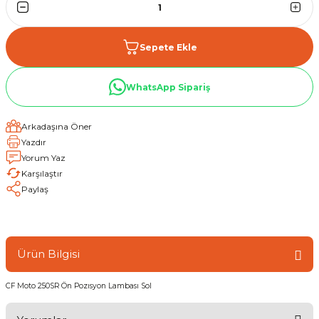
Sepete Ekle
WhatsApp Sipariş
Arkadaşına Öner
Yazdır
Yorum Yaz
Karşılaştır
Paylaş
Ürün Bilgisi
CF Moto 250SR Ön Pozısyon Lambası Sol