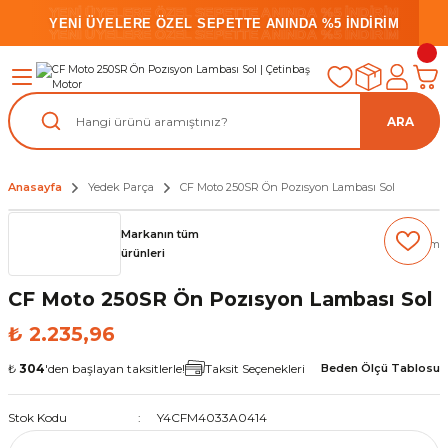
YENİ ÜYELERE ÖZEL SEPETTE ANINDA %5 İNDİRİM
YENİ ÜYELERE ÖZEL SEPETTE ANINDA %5 İNDİRİM
YENİ ÜYELERE ÖZEL SEPETTE ANINDA %5 İNDİRİM
ARA
Anasayfa
Yedek Parça
CF Moto 250SR Ön Pozısyon Lambası Sol
Markanın tüm
(0) Yorum
ürünleri
CF Moto 250SR Ön Pozısyon Lambası Sol
₺ 2.235,96
₺
304
'den başlayan taksitlerle!
Taksit Seçenekleri
Beden Ölçü Tablosu
Stok Kodu
Y4CFM4033A0414