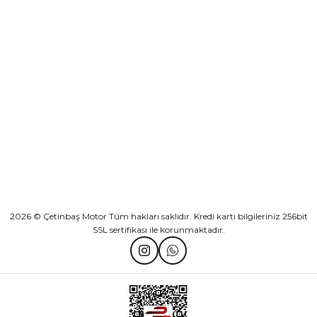
Sepete Ekle
KURUMSAL
Athena Ön Amortisör Yağ Keçesi Çift Yaylı NOK Kayaba Showa
KATEGORİLER
₺ 1.600,00
HIZLI BAĞLANTILAR
Sepete Ekle
2026 © Çetinbaş Motor Tüm hakları saklıdır. Kredi kartı bilgileriniz 256bit
SSL sertifikası ile korunmaktadır.
TVS Wego Kilit Seti
Mondial Turismo 50 Kaporta Seti Sarı
₺ 1.150,39
₺ 7.060,00