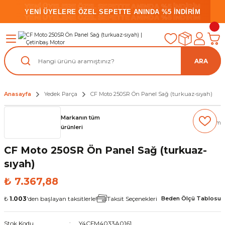
YENİ ÜYELERE ÖZEL SEPETTE ANINDA %5 İNDİRİM
YENİ ÜYELERE ÖZEL SEPETTE ANINDA %5 İNDİRİM
YENİ ÜYELERE ÖZEL SEPETTE ANINDA %5 İNDİRİM
ARA
Anasayfa
Yedek Parça
CF Moto 250SR Ön Panel Sağ (turkuaz-sıyah)
Markanın tüm
(0) Yorum
ürünleri
CF Moto 250SR Ön Panel Sağ (turkuaz-
sıyah)
₺ 7.367,88
₺
1.003
'den başlayan taksitlerle!
Taksit Seçenekleri
Beden Ölçü Tablosu
Stok Kodu
Y4CFM4033A0161