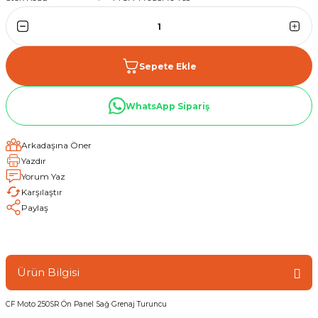
Sepete Ekle
WhatsApp Sipariş
Arkadaşına Öner
Yazdır
Yorum Yaz
Karşılaştır
Paylaş
Ürün Bilgisi
CF Moto 250SR Ön Panel Sağ Grenaj Turuncu