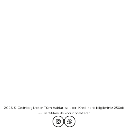
₺ 2.892,73
Yeşilova Mah. Aspendos Bulv. No:176/D Kat -2 Muratpaşa/Antalya
Sepete Ekle
KURUMSAL
Athena Ön Amortisör Yağ Keçesi Çift Yaylı NOK Kayaba Showa
KATEGORİLER
₺ 1.600,00
HIZLI BAĞLANTILAR
Sepete Ekle
2026 © Çetinbaş Motor Tüm hakları saklıdır. Kredi kartı bilgileriniz 256bit
SSL sertifikası ile korunmaktadır.
TVS Wego Kilit Seti
Mondial Turismo 50 Kaporta Seti Sarı