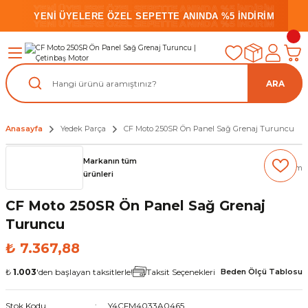
YENİ ÜYELERE ÖZEL SEPETTE ANINDA %5 İNDİRİM
YENİ ÜYELERE ÖZEL SEPETTE ANINDA %5 İNDİRİM
YENİ ÜYELERE ÖZEL SEPETTE ANINDA %5 İNDİRİM
ARA
Anasayfa
Yedek Parça
CF Moto 250SR Ön Panel Sağ Grenaj Turuncu
Markanın tüm
(0) Yorum
ürünleri
CF Moto 250SR Ön Panel Sağ Grenaj
Turuncu
₺ 7.367,88
₺
1.003
'den başlayan taksitlerle!
Taksit Seçenekleri
Beden Ölçü Tablosu
Stok Kodu
Y4CFM4033A0465