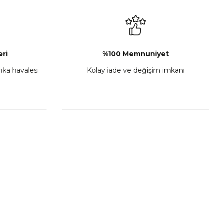
₺ 2.892,73
Sepete Ekle
ri
%100 Memnuniyet
anka havalesi
Kolay iade ve değişim imkanı
porta Seti Sarı
,00
 Ekle
HIZLI BAĞLANTILAR