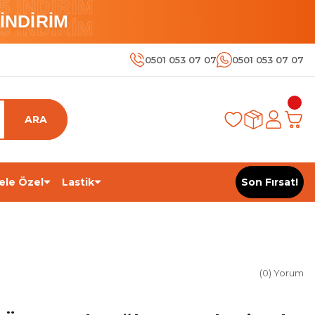
 İNDİRİM
İNDİRİM
 İNDİRİM
0501 053 07 07
0501 053 07 07
ARA
ele Özel
Lastik
Son Fırsat!
(0) Yorum