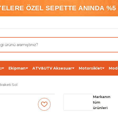
ELERE ÖZEL SEPETTE ANINDA %5
YELERE ÖZEL SEPETTE ANINDA %5 
ELERE ÖZEL SEPETTE ANINDA %5
ı
Ekipman
ATV&UTV Aksesuar
Motorsiklet
Mod
raketi Sol
Markanın
tüm
ürünleri