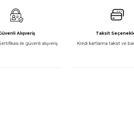
₺ 2.800,00
Gönder
Sepete Ekle
Güvenli Alışveriş
Taksit Seçenekle
ertifikası ile güvenli alışveriş
Kredi kartlarına taksit ve b
howa
TVS Wego Kilit Seti
Mondial Turismo 50 Ka
₺ 1.150,39
₺ 7.060
Sepete Ekle
Sepete
L
KATEGORİLER