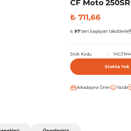
CF Moto 250SR 
₺ 711,66
₺
97
'den başlayan taksitlerle!
Stok Kodu
Y4CFM4
Stokta Yok
Arkadaşına Öner
Yazdır
çenekleri
Önerileriniz