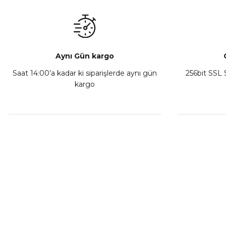
₺ 350,00
Sepete Ekle
Aynı Gün kargo
Saat 14:00’a kadar ki siparişlerde aynı gün
256bit SSL S
kargo
Athena Ön Amortisör Yağ Keçesi Çift Yaylı NOK Kayaba S
₺ 1.600,00
Sepete Ekle
MÜŞTERİ HİZMETLERİ
KURUMSA