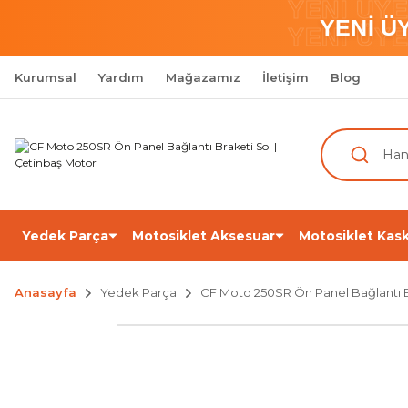
YENİ ÜY
YENİ Ü
YENİ ÜY
Kurumsal
Yardım
Mağazamız
İletişim
Blog
Yedek Parça
Motosiklet Aksesuar
Motosiklet Kask
Anasayfa
Yedek Parça
CF Moto 250SR Ön Panel Bağlantı B