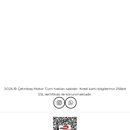
Sepete Ekle
KURUMSAL
Athena Ön Amortisör Yağ Keçesi Çift Yaylı NOK Kayaba Showa
KATEGORİLER
₺ 1.600,00
HIZLI BAĞLANTILAR
Sepete Ekle
2026 © Çetinbaş Motor Tüm hakları saklıdır. Kredi kartı bilgileriniz 256bit
SSL sertifikası ile korunmaktadır.
TVS Wego Kilit Seti
Mondial Turismo 50 Kaporta Seti Sarı
₺ 1.150,39
₺ 7.060,00