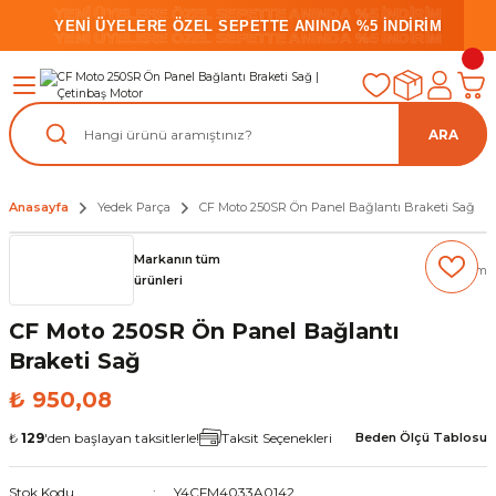
YENİ ÜYELERE ÖZEL SEPETTE ANINDA %5 İNDİRİM
YENİ ÜYELERE ÖZEL SEPETTE ANINDA %5 İNDİRİM
YENİ ÜYELERE ÖZEL SEPETTE ANINDA %5 İNDİRİM
ARA
Anasayfa
Yedek Parça
CF Moto 250SR Ön Panel Bağlantı Braketi Sağ
Markanın tüm
(0) Yorum
ürünleri
CF Moto 250SR Ön Panel Bağlantı
Braketi Sağ
₺ 950,08
₺
129
'den başlayan taksitlerle!
Taksit Seçenekleri
Beden Ölçü Tablosu
Stok Kodu
Y4CFM4033A0142