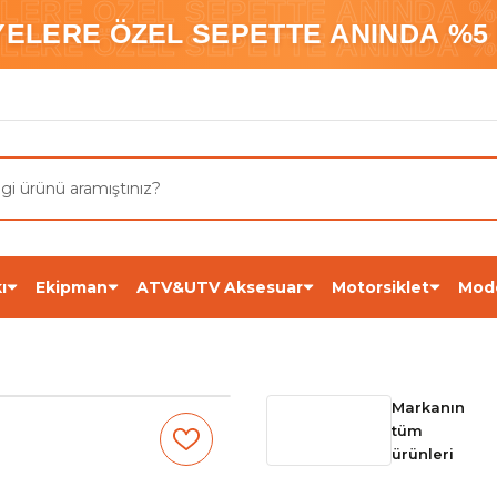
ELERE ÖZEL SEPETTE ANINDA %5
YELERE ÖZEL SEPETTE ANINDA %5 
ELERE ÖZEL SEPETTE ANINDA %5
ı
Ekipman
ATV&UTV Aksesuar
Motorsiklet
Mod
Markanın
tüm
ürünleri