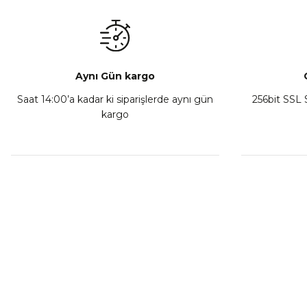
₺ 350,00
Sepete Ekle
Aynı Gün kargo
Saat 14:00’a kadar ki siparişlerde aynı gün
256bit SSL S
kargo
Athena Ön Amortisör Yağ Keçesi Çift Yaylı NOK Kayaba S
₺ 1.600,00
Sepete Ekle
MÜŞTERİ HİZMETLERİ
KURUMSA