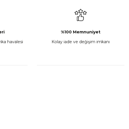
₺ 2.892,73
Sepete Ekle
ri
%100 Memnuniyet
anka havalesi
Kolay iade ve değişim imkanı
porta Seti Sarı
,00
 Ekle
HIZLI BAĞLANTILAR