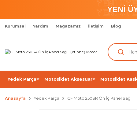
YENİ ÜY
YENİ Ü
YENİ ÜY
Kurumsal
Yardım
Mağazamız
İletişim
Blog
Yedek Parça
Motosiklet Aksesuar
Motosiklet Kask
Anasayfa
Yedek Parça
CF Moto 250SR Ön İç Panel Sağ