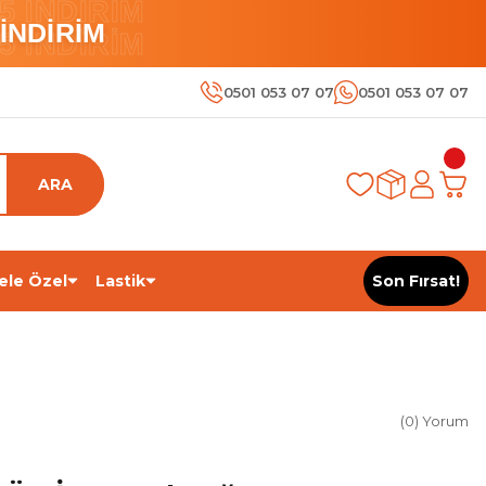
 İNDİRİM
İNDİRİM
 İNDİRİM
0501 053 07 07
0501 053 07 07
ARA
ele Özel
Lastik
Son Fırsat!
(0) Yorum