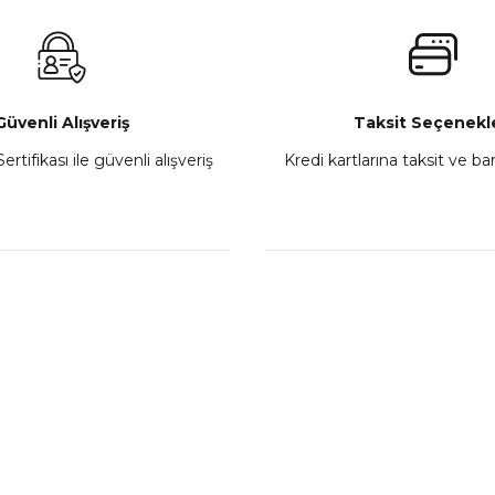
₺ 2.800,00
Gönder
Sepete Ekle
Güvenli Alışveriş
Taksit Seçenekle
ertifikası ile güvenli alışveriş
Kredi kartlarına taksit ve b
howa
TVS Wego Kilit Seti
Mondial Turismo 50 Ka
₺ 1.150,39
₺ 7.060
Sepete Ekle
Sepete
L
KATEGORİLER