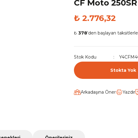
CF Moto 250SR 
₺ 2.776,32
₺
378
'den başlayan taksitlerle
Stok Kodu
Y4CFM4
Stokta Yok
Arkadaşına Öner
Yazdır
çenekleri
Önerileriniz