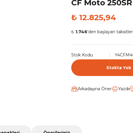
CF Moto 250SR
₺ 12.825,94
₺
1.746
'den başlayan taksitler
Stok Kodu
Y4CFM4
Stokta Yok
Arkadaşına Öner
Yazdır
çenekleri
Önerileriniz