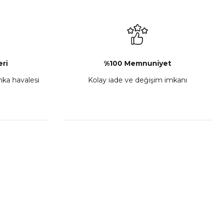
₺ 2.892,73
Sepete Ekle
ri
%100 Memnuniyet
anka havalesi
Kolay iade ve değişim imkanı
porta Seti Sarı
,00
 Ekle
HIZLI BAĞLANTILAR