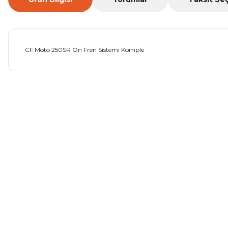
CF Moto 250SR Ön Fren Sistemi Komple
Bu ürünün fiyat bilgisi, resim, ürün açıklamalarında ve diğer ko
Görüş ve önerileriniz için teşekkür ederiz.
Ürün resmi kalitesiz, bozuk veya görüntülenemiyor.
Ürün açıklamasında eksik bilgiler bulunuyor.
Ürün bilgilerinde hatalar bulunuyor.
Ürün fiyatı diğer sitelerden daha pahalı.
Bu ürüne benzer farklı alternatifler olmalı.
Mondial Drift L Debriyaj Levyesi Komple
CF Moto