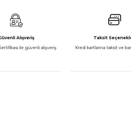
₺ 2.800,00
Gönder
Sepete Ekle
Güvenli Alışveriş
Taksit Seçenekle
ertifikası ile güvenli alışveriş
Kredi kartlarına taksit ve b
howa
TVS Wego Kilit Seti
Mondial Turismo 50 Ka
₺ 1.150,39
₺ 7.060
Sepete Ekle
Sepete
L
KATEGORİLER