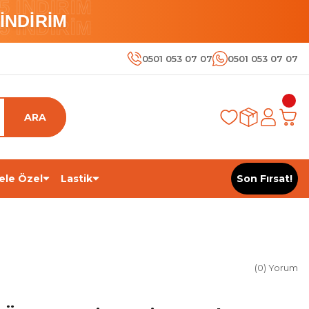
 İNDİRİM
İNDİRİM
 İNDİRİM
0501 053 07 07
0501 053 07 07
ARA
ele Özel
Lastik
Son Fırsat!
(0) Yorum