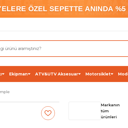
ELERE ÖZEL SEPETTE ANINDA %5
YELERE ÖZEL SEPETTE ANINDA %5 
ELERE ÖZEL SEPETTE ANINDA %5
ı
Ekipman
ATV&UTV Aksesuar
Motorsiklet
Mod
omple
Markanın
tüm
ürünleri