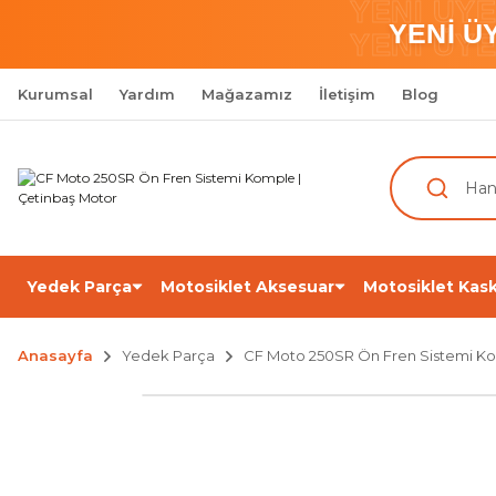
YENİ ÜY
YENİ Ü
YENİ ÜY
Kurumsal
Yardım
Mağazamız
İletişim
Blog
Yedek Parça
Motosiklet Aksesuar
Motosiklet Kask
Anasayfa
Yedek Parça
CF Moto 250SR Ön Fren Sistemi K