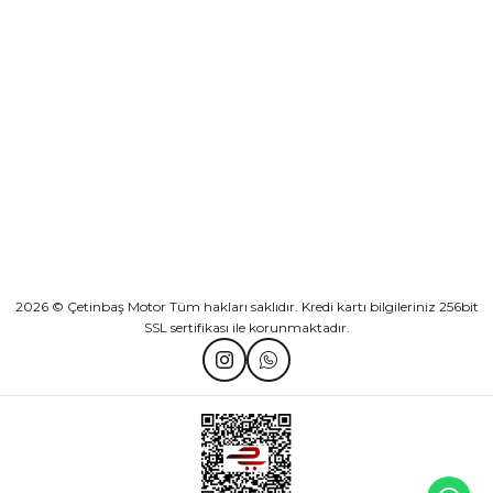
KURUMSAL
Athena Ön Amortisör Yağ Keçesi Çift Yaylı NOK Kayaba Showa
KATEGORİLER
₺ 1.600,00
HIZLI BAĞLANTILAR
Sepete Ekle
2026 © Çetinbaş Motor Tüm hakları saklıdır. Kredi kartı bilgileriniz 256bit
SSL sertifikası ile korunmaktadır.
TVS Wego Kilit Seti
Mondial Turismo 50 Kaporta Seti Sarı
₺ 1.150,39
₺ 7.060,00