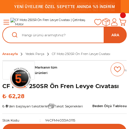
YENİ ÜYELERE ÖZEL SEPETTE ANINDA %5 İNDİRİM
YENİ ÜYELERE ÖZEL SEPETTE ANINDA %5 İNDİRİM
YENİ ÜYELERE ÖZEL SEPETTE ANINDA %5 İNDİRİM
ARA
Anasayfa
Yedek Parça
CF Moto 250SR Ön Fren Levye Cıvatası
Markanın tüm
(0) Yorum
ürünleri
CF Moto 250SR Ön Fren Levye Cıvatası
₺ 62,28
₺
8
'den başlayan taksitlerle!
Taksit Seçenekleri
Beden Ölçü Tablosu
Stok Kodu
Y4CFM4033A0115