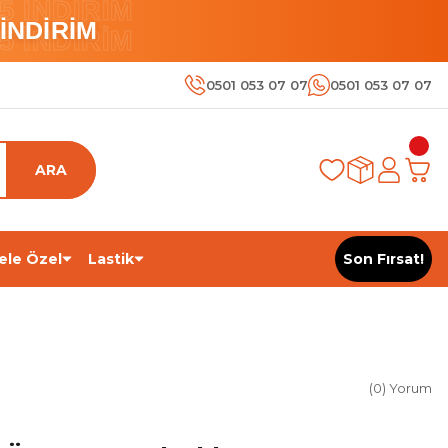
 İNDİRİM
İNDİRİM
 İNDİRİM
0501 053 07 07
0501 053 07 07
ARA
ele Özel
Lastik
Son Fırsat!
(0) Yorum