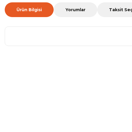
Ürün Bilgisi
Yorumlar
Taksit Se
Bu ürünün fiyat bilgisi, resim, ürün açıklamalarında ve diğer ko
Görüş ve önerileriniz için teşekkür ederiz.
Ürün resmi kalitesiz, bozuk veya görüntülenemiyor.
Ürün açıklamasında eksik bilgiler bulunuyor.
Ürün bilgilerinde hatalar bulunuyor.
Ürün fiyatı diğer sitelerden daha pahalı.
Bu ürüne benzer farklı alternatifler olmalı.