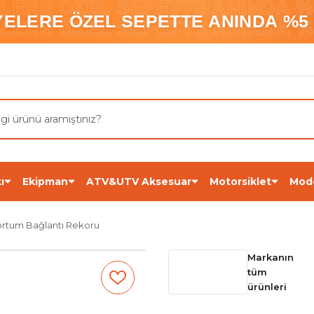
ELERE ÖZEL SEPETTE ANINDA %5
YELERE ÖZEL SEPETTE ANINDA %5 
ELERE ÖZEL SEPETTE ANINDA %5
ı
Ekipman
ATV&UTV Aksesuar
Motorsiklet
Mod
ortum Bağlantı Rekoru
Markanın
tüm
ürünleri