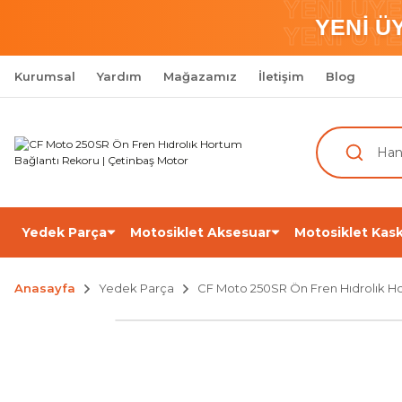
YENİ ÜY
YENİ Ü
YENİ ÜY
Kurumsal
Yardım
Mağazamız
İletişim
Blog
Yedek Parça
Motosiklet Aksesuar
Motosiklet Kask
Anasayfa
Yedek Parça
CF Moto 250SR Ön Fren Hıdrolık H