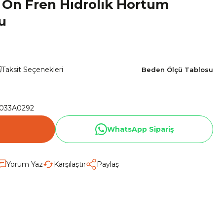
 Ön Fren Hıdrolık Hortum
u
Taksit Seçenekleri
Beden Ölçü Tablosu
033A0292
WhatsApp Sipariş
Yorum Yaz
Karşılaştır
Paylaş