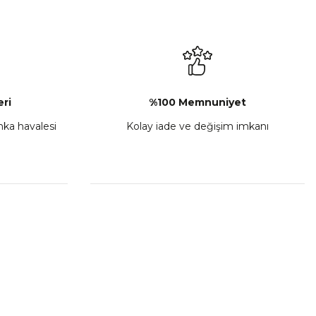
L-C Sol Kumanda Düğmeleri Komple
₺ 2.892,73
Sepete Ekle
ri
%100 Memnuniyet
anka havalesi
Kolay iade ve değişim imkanı
porta Seti Sarı
,00
 Ekle