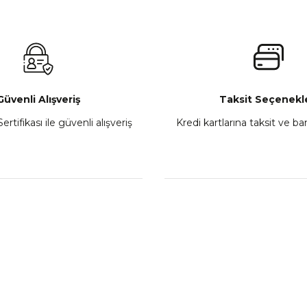
 450MT Sol Kumanda Düğmeleri Komple
CF Moto 450C
₺ 2.800,00
Gönder
Sepete Ekle
Güvenli Alışveriş
Taksit Seçenekle
ertifikası ile güvenli alışveriş
Kredi kartlarına taksit ve b
howa
TVS Wego Kilit Seti
Mondial Turismo 50 Ka
₺ 1.150,39
₺ 7.060
Sepete Ekle
Sepete