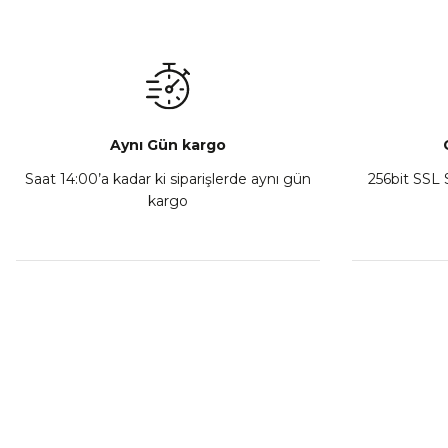
Mondial Drift L Debriyaj Levyesi Komple
CF Moto
₺ 350,00
Sepete Ekle
Aynı Gün kargo
Saat 14:00’a kadar ki siparişlerde aynı gün
256bit SSL S
kargo
Athena Ön Amortisör Yağ Keçesi Çift Yaylı NOK Kayaba S
₺ 1.600,00
Sepete Ekle