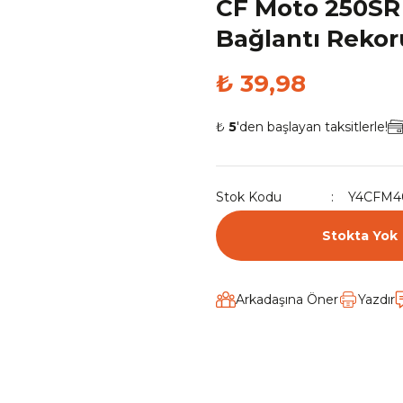
CF Moto 250SR
Bağlantı Rekor
₺ 39,98
₺
5
'den başlayan taksitlerle!
Stok Kodu
Y4CFM4
Stokta Yok
Arkadaşına Öner
Yazdır