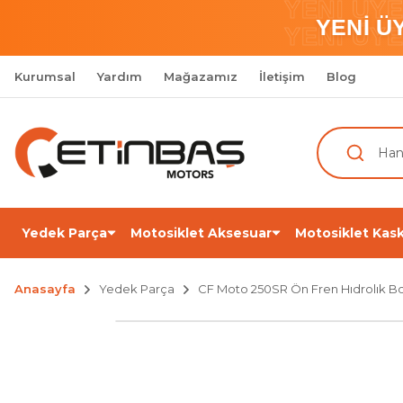
YENİ ÜY
YENİ Ü
YENİ ÜY
Kurumsal
Yardım
Mağazamız
İletişim
Blog
Yedek Parça
Motosiklet Aksesuar
Motosiklet Kask
Anasayfa
Yedek Parça
CF Moto 250SR Ön Fren Hıdrolık Bor