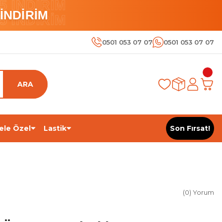
 İNDİRİM
İNDİRİM
 İNDİRİM
0501 053 07 07
0501 053 07 07
ARA
ele Özel
Lastik
Son Fırsat!
(0) Yorum