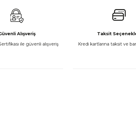
₺ 2.800,00
Gönder
Sepete Ekle
Güvenli Alışveriş
Taksit Seçenekle
ertifikası ile güvenli alışveriş
Kredi kartlarına taksit ve b
howa
TVS Wego Kilit Seti
Mondial Turismo 50 Ka
₺ 1.150,39
₺ 7.060
Sepete Ekle
Sepete
L
KATEGORİLER