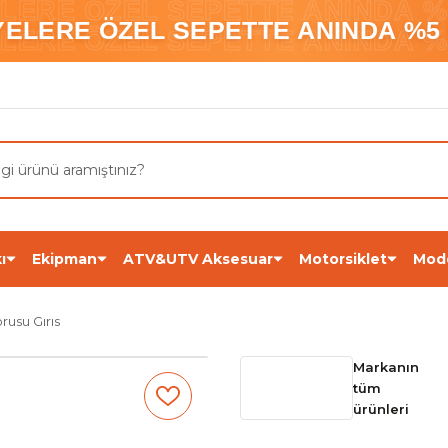
ELERE ÖZEL SEPETTE ANINDA %5
YELERE ÖZEL SEPETTE ANINDA %5 
ELERE ÖZEL SEPETTE ANINDA %5
ı
Ekipman
ATV&UTV Aksesuar
Motorsiklet
Mod
usu Gırıs
Markanın
tüm
ürünleri