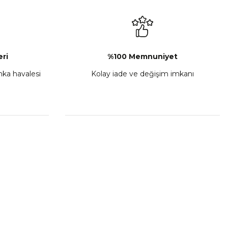
₺ 2.892,73
Sepete Ekle
ri
%100 Memnuniyet
anka havalesi
Kolay iade ve değişim imkanı
porta Seti Sarı
,00
 Ekle
HIZLI BAĞLANTILAR