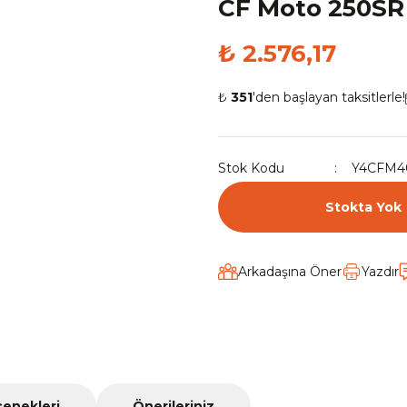
CF Moto 250SR 
₺ 2.576,17
₺
351
'den başlayan taksitlerle!
Stok Kodu
Y4CFM4
Stokta Yok
Arkadaşına Öner
Yazdır
çenekleri
Önerileriniz