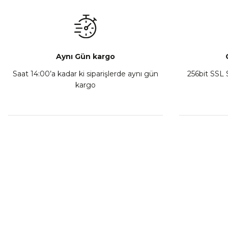
₺ 350,00
Sepete Ekle
Aynı Gün kargo
Saat 14:00’a kadar ki siparişlerde aynı gün
256bit SSL S
kargo
Athena Ön Amortisör Yağ Keçesi Çift Yaylı NOK Kayaba S
₺ 1.600,00
Sepete Ekle
MÜŞTERİ HİZMETLERİ
KURUMSA