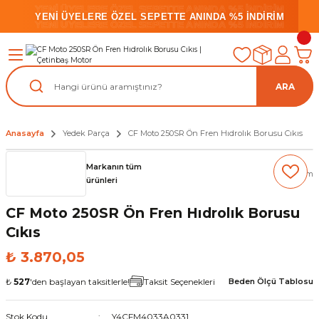
YENİ ÜYELERE ÖZEL SEPETTE ANINDA %5 İNDİRİM
YENİ ÜYELERE ÖZEL SEPETTE ANINDA %5 İNDİRİM
YENİ ÜYELERE ÖZEL SEPETTE ANINDA %5 İNDİRİM
ARA
Anasayfa
Yedek Parça
CF Moto 250SR Ön Fren Hıdrolık Borusu Cıkıs
Markanın tüm
(0) Yorum
ürünleri
CF Moto 250SR Ön Fren Hıdrolık Borusu
Cıkıs
₺ 3.870,05
₺
527
'den başlayan taksitlerle!
Taksit Seçenekleri
Beden Ölçü Tablosu
Stok Kodu
Y4CFM4033A0331