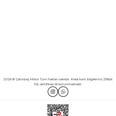
Sepete Ekle
KURUMSAL
Athena Ön Amortisör Yağ Keçesi Çift Yaylı NOK Kayaba Showa
KATEGORİLER
₺ 1.600,00
HIZLI BAĞLANTILAR
Sepete Ekle
2026 © Çetinbaş Motor Tüm hakları saklıdır. Kredi kartı bilgileriniz 256bit
SSL sertifikası ile korunmaktadır.
TVS Wego Kilit Seti
Mondial Turismo 50 Kaporta Seti Sarı
₺ 1.150,39
₺ 7.060,00