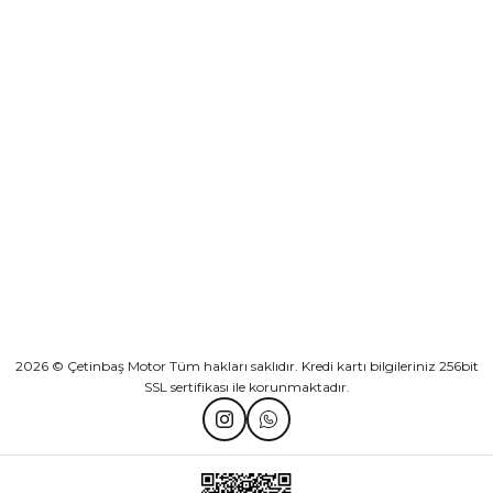
Sepete Ekle
KURUMSAL
Athena Ön Amortisör Yağ Keçesi Çift Yaylı NOK Kayaba Showa
KATEGORİLER
₺ 1.600,00
HIZLI BAĞLANTILAR
Sepete Ekle
2026 © Çetinbaş Motor Tüm hakları saklıdır. Kredi kartı bilgileriniz 256bit
SSL sertifikası ile korunmaktadır.
TVS Wego Kilit Seti
Mondial Turismo 50 Kaporta Seti Sarı