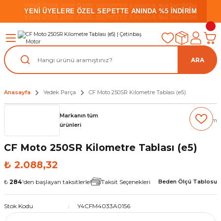
YENİ ÜYELERE ÖZEL SEPETTE ANINDA %5 İNDİRİM
YENİ ÜYELERE ÖZEL SEPETTE ANINDA %5 İNDİRİM
YENİ ÜYELERE ÖZEL SEPETTE ANINDA %5 İNDİRİM
ARA
Anasayfa
Yedek Parça
CF Moto 250SR Kilometre Tablası (e5)
Markanın tüm
(0) Yorum
ürünleri
CF Moto 250SR Kilometre Tablası (e5)
₺ 2.088,32
₺
284
'den başlayan taksitlerle!
Taksit Seçenekleri
Beden Ölçü Tablosu
Stok Kodu
Y4CFM4033A0156