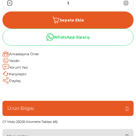
Sepete Ekle
WhatsApp Sipariş
Arkadaşına Öner
Yazdır
Yorum Yaz
Karşılaştır
Paylaş
Ürün Bilgisi
CF Moto 250SR Kilometre Tablası (e5)