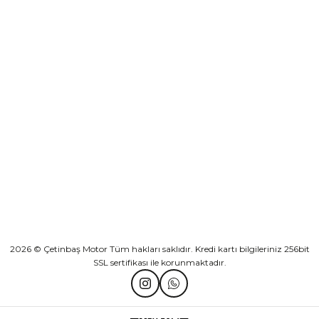
Sepete Ekle
KURUMSAL
Athena Ön Amortisör Yağ Keçesi Çift Yaylı NOK Kayaba Showa
KATEGORİLER
₺ 1.600,00
HIZLI BAĞLANTILAR
Sepete Ekle
2026 © Çetinbaş Motor Tüm hakları saklıdır. Kredi kartı bilgileriniz 256bit
SSL sertifikası ile korunmaktadır.
TVS Wego Kilit Seti
Mondial Turismo 50 Kaporta Seti Sarı