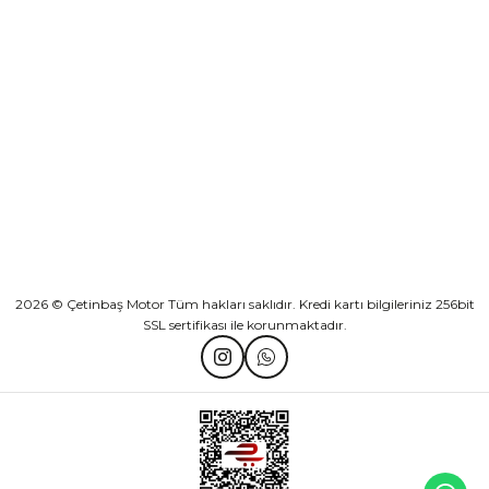
KURUMSAL
Athena Ön Amortisör Yağ Keçesi Çift Yaylı NOK Kayaba Showa
KATEGORİLER
₺ 1.600,00
HIZLI BAĞLANTILAR
Sepete Ekle
2026 © Çetinbaş Motor Tüm hakları saklıdır. Kredi kartı bilgileriniz 256bit
SSL sertifikası ile korunmaktadır.
TVS Wego Kilit Seti
Mondial Turismo 50 Kaporta Seti Sarı
₺ 1.150,39
₺ 7.060,00