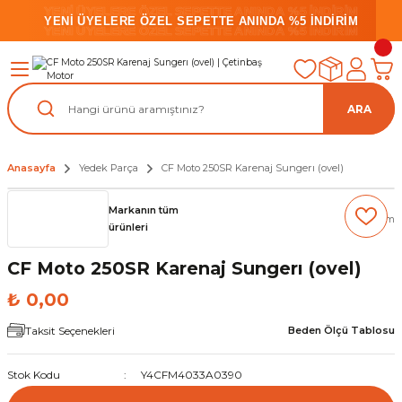
YENİ ÜYELERE ÖZEL SEPETTE ANINDA %5 İNDİRİM
YENİ ÜYELERE ÖZEL SEPETTE ANINDA %5 İNDİRİM
YENİ ÜYELERE ÖZEL SEPETTE ANINDA %5 İNDİRİM
ARA
Anasayfa
Yedek Parça
CF Moto 250SR Karenaj Sungerı (ovel)
Markanın tüm
(0) Yorum
ürünleri
CF Moto 250SR Karenaj Sungerı (ovel)
₺ 0,00
Taksit Seçenekleri
Beden Ölçü Tablosu
Stok Kodu
Y4CFM4033A0390