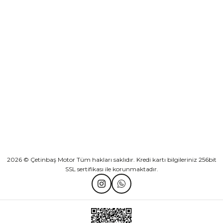
Sepete Ekle
KURUMSAL
Athena Ön Amortisör Yağ Keçesi Çift Yaylı NOK Kayaba Showa
KATEGORİLER
₺ 1.600,00
HIZLI BAĞLANTILAR
Sepete Ekle
2026 © Çetinbaş Motor Tüm hakları saklıdır. Kredi kartı bilgileriniz 256bit
SSL sertifikası ile korunmaktadır.
TVS Wego Kilit Seti
Mondial Turismo 50 Kaporta Seti Sarı