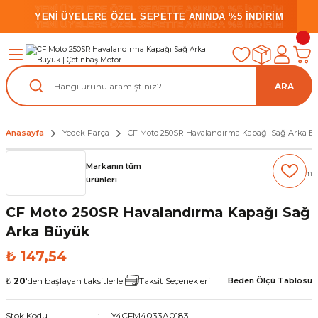
YENİ ÜYELERE ÖZEL SEPETTE ANINDA %5 İNDİRİM
YENİ ÜYELERE ÖZEL SEPETTE ANINDA %5 İNDİRİM
YENİ ÜYELERE ÖZEL SEPETTE ANINDA %5 İNDİRİM
ARA
Anasayfa
Yedek Parça
CF Moto 250SR Havalandırma Kapağı Sağ Arka 
Markanın tüm
(0) Yorum
ürünleri
CF Moto 250SR Havalandırma Kapağı Sağ
Arka Büyük
₺ 147,54
₺
20
'den başlayan taksitlerle!
Taksit Seçenekleri
Beden Ölçü Tablosu
Stok Kodu
Y4CFM4033A0183