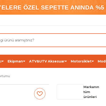
ELERE ÖZEL SEPETTE ANINDA %5
YELERE ÖZEL SEPETTE ANINDA %5 
ELERE ÖZEL SEPETTE ANINDA %5
ı
Ekipman
ATV&UTV Aksesuar
Motorsiklet
Mod
Hortumu
Markanın
tüm
ürünleri