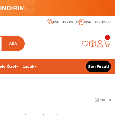
 İNDİRİM
İNDİRİM
 İNDİRİM
0501 053 07 07
0501 053 07 07
ARA
ele Özel
Lastik
Son Fırsat!
(0) Yorum