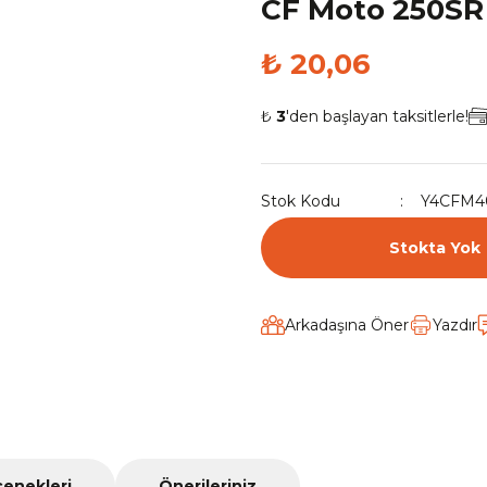
CF Moto 250SR 
₺ 20,06
₺
3
'den başlayan taksitlerle!
Stok Kodu
Y4CFM4
Stokta Yok
Arkadaşına Öner
Yazdır
çenekleri
Önerileriniz