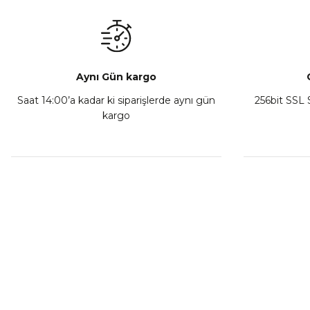
₺ 350,00
Sepete Ekle
Aynı Gün kargo
Saat 14:00’a kadar ki siparişlerde aynı gün
256bit SSL S
kargo
Athena Ön Amortisör Yağ Keçesi Çift Yaylı NOK Kayaba S
₺ 1.600,00
Sepete Ekle
MÜŞTERİ HİZMETLERİ
KURUMSA