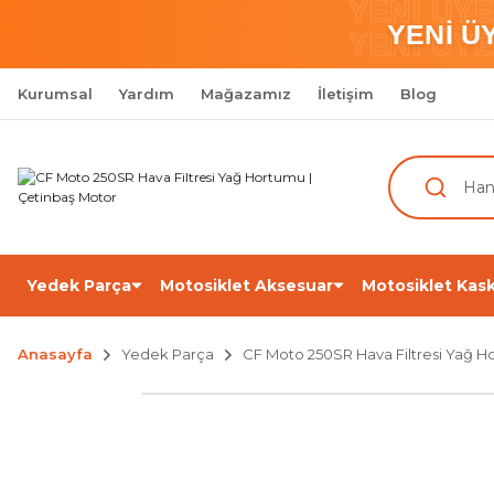
YENİ ÜY
YENİ Ü
YENİ ÜY
Kurumsal
Yardım
Mağazamız
İletişim
Blog
Yedek Parça
Motosiklet Aksesuar
Motosiklet Kask
Anasayfa
Yedek Parça
CF Moto 250SR Hava Filtresi Yağ 