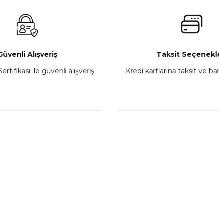
₺ 2.800,00
Gönder
Sepete Ekle
Güvenli Alışveriş
Taksit Seçenekle
ertifikası ile güvenli alışveriş
Kredi kartlarına taksit ve b
howa
TVS Wego Kilit Seti
Mondial Turismo 50 Ka
₺ 1.150,39
₺ 7.060
Sepete Ekle
Sepete
L
KATEGORİLER