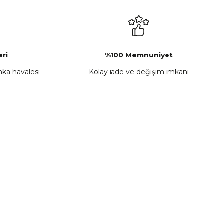
₺ 2.892,73
Sepete Ekle
ri
%100 Memnuniyet
anka havalesi
Kolay iade ve değişim imkanı
porta Seti Sarı
,00
 Ekle
HIZLI BAĞLANTILAR