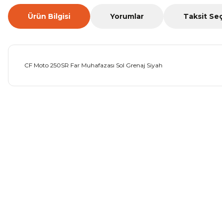
Ürün Bilgisi
Yorumlar
Taksit Se
CF Moto 250SR Far Muhafazası Sol Grenaj Siyah
Bu ürünün fiyat bilgisi, resim, ürün açıklamalarında ve diğer ko
Görüş ve önerileriniz için teşekkür ederiz.
Ürün resmi kalitesiz, bozuk veya görüntülenemiyor.
Ürün açıklamasında eksik bilgiler bulunuyor.
Ürün bilgilerinde hatalar bulunuyor.
Ürün fiyatı diğer sitelerden daha pahalı.
Bu ürüne benzer farklı alternatifler olmalı.