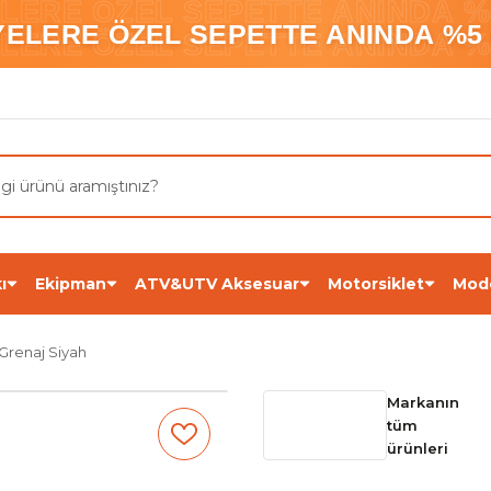
ELERE ÖZEL SEPETTE ANINDA %5
YELERE ÖZEL SEPETTE ANINDA %5 
ELERE ÖZEL SEPETTE ANINDA %5
ı
Ekipman
ATV&UTV Aksesuar
Motorsiklet
Mod
Grenaj Siyah
Markanın
tüm
ürünleri