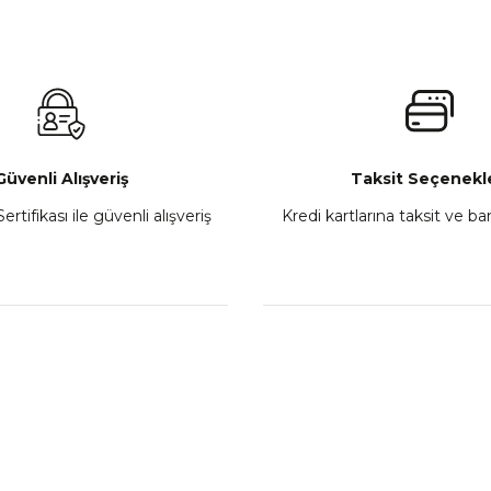
 450MT Sol Kumanda Düğmeleri Komple
CF Moto 450C
₺ 2.800,00
Gönder
Sepete Ekle
Güvenli Alışveriş
Taksit Seçenekle
ertifikası ile güvenli alışveriş
Kredi kartlarına taksit ve b
howa
TVS Wego Kilit Seti
Mondial Turismo 50 Ka
₺ 1.150,39
₺ 7.060
Sepete Ekle
Sepete