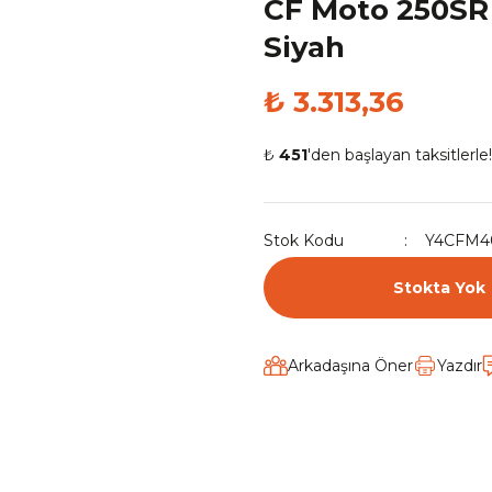
CF Moto 250SR 
Siyah
₺ 3.313,36
₺
451
'den başlayan taksitlerle!
Stok Kodu
Y4CFM4
Stokta Yok
Arkadaşına Öner
Yazdır