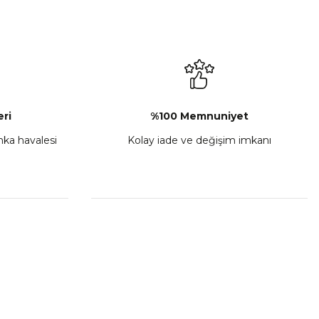
L-C Sol Kumanda Düğmeleri Komple
₺ 2.892,73
Sepete Ekle
ri
%100 Memnuniyet
anka havalesi
Kolay iade ve değişim imkanı
porta Seti Sarı
,00
 Ekle