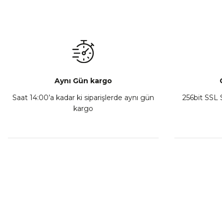
Mondial Drift L Debriyaj Levyesi Komple
CF Moto
₺ 350,00
Sepete Ekle
Aynı Gün kargo
Saat 14:00’a kadar ki siparişlerde aynı gün
256bit SSL S
kargo
Athena Ön Amortisör Yağ Keçesi Çift Yaylı NOK Kayaba S
₺ 1.600,00
Sepete Ekle