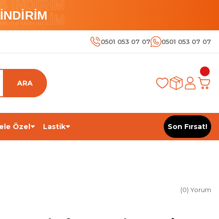
 İNDİRİM
İNDİRİM
 İNDİRİM
0501 053 07 07
0501 053 07 07
ARA
ele Özel
Lastik
Son Fırsat!
(0) Yorum