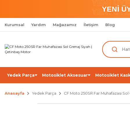
YENİ ÜY
YENİ Ü
YENİ ÜY
Kurumsal
Yardım
Mağazamız
İletişim
Blog
Yedek Parça
Motosiklet Aksesuar
Motosiklet Kask
Anasayfa
Yedek Parça
CF Moto 250SR Far Muhafazası Sol 