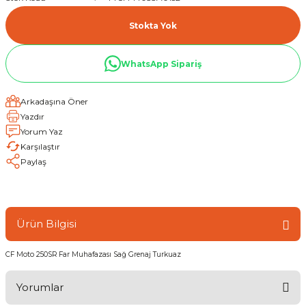
Stokta Yok
WhatsApp Sipariş
Arkadaşına Öner
Yazdır
Yorum Yaz
Karşılaştır
Paylaş
Ürün Bilgisi
CF Moto 250SR Far Muhafazası Sağ Grenaj Turkuaz
Yorumlar