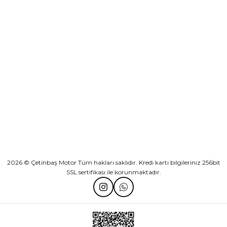
Sepete Ekle
KURUMSAL
Athena Ön Amortisör Yağ Keçesi Çift Yaylı NOK Kayaba Showa
KATEGORİLER
₺ 1.600,00
HIZLI BAĞLANTILAR
Sepete Ekle
2026 © Çetinbaş Motor Tüm hakları saklıdır. Kredi kartı bilgileriniz 256bit
SSL sertifikası ile korunmaktadır.
TVS Wego Kilit Seti
Mondial Turismo 50 Kaporta Seti Sarı