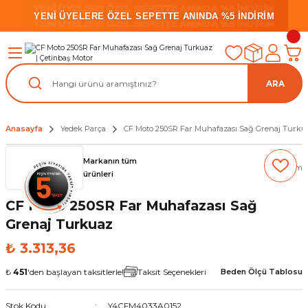
YENİ ÜYELERE ÖZEL SEPETTE ANINDA %5 İNDİRİM
YENİ ÜYELERE ÖZEL SEPETTE ANINDA %5 İNDİRİM
YENİ ÜYELERE ÖZEL SEPETTE ANINDA %5 İNDİRİM
ARA
Anasayfa
Yedek Parça
CF Moto 250SR Far Muhafazası Sağ Grenaj Turku
Markanın tüm
(0) Yorum
ürünleri
CF Moto 250SR Far Muhafazası Sağ
Grenaj Turkuaz
₺ 3.313,36
₺
451
'den başlayan taksitlerle!
Taksit Seçenekleri
Beden Ölçü Tablosu
Stok Kodu
Y4CFM4033A0152