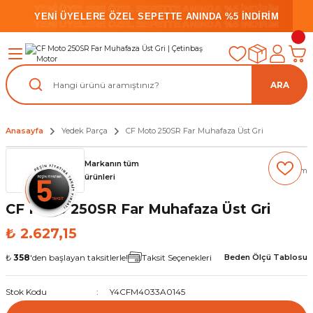
YENİ ÜYELERE ÖZEL SEPETTE ANINDA %5 İNDİRİM
YENİ ÜYELERE ÖZEL SEPETTE ANINDA %5 İNDİRİM
YENİ ÜYELERE ÖZEL SEPETTE ANINDA %5 İNDİRİM
ARA
Anasayfa
Yedek Parça
CF Moto 250SR Far Muhafaza Üst Gri
Markanın tüm
(0) Yorum
ürünleri
CF Moto 250SR Far Muhafaza Üst Gri
₺ 2.627,15
₺
358
'den başlayan taksitlerle!
Taksit Seçenekleri
Beden Ölçü Tablosu
Stok Kodu
Y4CFM4033A0145