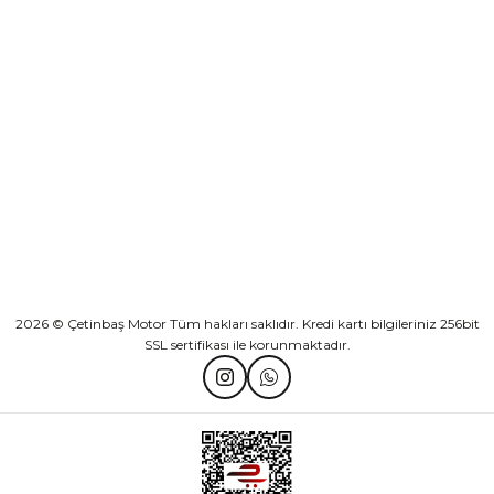
KURUMSAL
Athena Ön Amortisör Yağ Keçesi Çift Yaylı NOK Kayaba Showa
KATEGORİLER
₺ 1.600,00
HIZLI BAĞLANTILAR
Sepete Ekle
2026 © Çetinbaş Motor Tüm hakları saklıdır. Kredi kartı bilgileriniz 256bit
SSL sertifikası ile korunmaktadır.
TVS Wego Kilit Seti
Mondial Turismo 50 Kaporta Seti Sarı
₺ 1.150,39
₺ 7.060,00