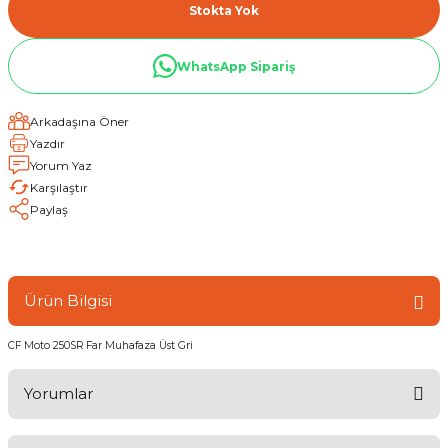
Stokta Yok
WhatsApp Sipariş
Arkadaşına Öner
Yazdır
Yorum Yaz
Karşılaştır
Paylaş
Ürün Bilgisi
CF Moto 250SR Far Muhafaza Üst Gri
Yorumlar