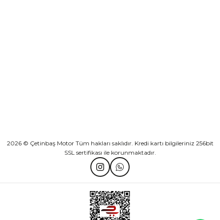
KURUMSAL
Athena Ön Amortisör Yağ Keçesi Çift Yaylı NOK Kayaba Showa
KATEGORİLER
₺ 1.600,00
HIZLI BAĞLANTILAR
Sepete Ekle
2026 © Çetinbaş Motor Tüm hakları saklıdır. Kredi kartı bilgileriniz 256bit
SSL sertifikası ile korunmaktadır.
TVS Wego Kilit Seti
Mondial Turismo 50 Kaporta Seti Sarı
₺ 1.150,39
₺ 7.060,00