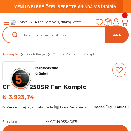
YENİ ÜYELERE ÖZEL SEPETTE ANINDA %5 İNDİRİM
YENİ ÜYELERE ÖZEL SEPETTE ANINDA %5 İNDİRİM
YENİ ÜYELERE ÖZEL SEPETTE ANINDA %5 İNDİRİM
ARA
Anasayfa
Yedek Parça
CF Moto 250SR Fan Komple
Markanın tüm
(0) Yorum
ürünleri
CF Moto 250SR Fan Komple
₺ 3.923,74
₺
534
'den başlayan taksitlerle!
Taksit Seçenekleri
Beden Ölçü Tablosu
Stok Kodu
Y4CFM4033A0515