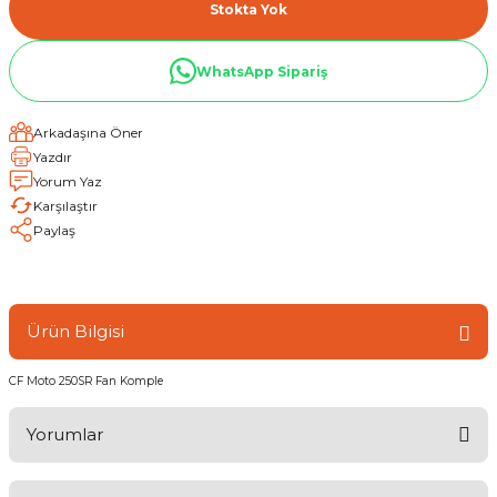
Stokta Yok
WhatsApp Sipariş
Arkadaşına Öner
Yazdır
Yorum Yaz
Karşılaştır
Paylaş
Ürün Bilgisi
CF Moto 250SR Fan Komple
Yorumlar