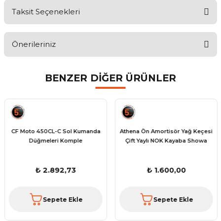
Taksit Seçenekleri
Bu ürüne ilk yorumu siz yapın!
Önerileriniz
Yorum Yaz
Bu ürünün fiyat bilgisi, resim, ürün açıklamalarında ve diğer
BENZER DİĞER ÜRÜNLER
konularda yetersiz gördüğünüz noktaları öneri formunu kullanarak
tarafımıza iletebilirsiniz.
Görüş ve önerileriniz için teşekkür ederiz.
Ürün resmi kalitesiz, bozuk veya görüntülenemiyor.
CF Moto 450CL-C Sol Kumanda
Athena Ön Amortisör Yağ Keçesi
Ürün açıklamasında eksik bilgiler bulunuyor.
Düğmeleri Komple
Çift Yaylı NOK Kayaba Showa
Ürün bilgilerinde hatalar bulunuyor.
Ürün fiyatı diğer sitelerden daha pahalı.
₺ 2.892,73
₺ 1.600,00
Bu ürüne benzer farklı alternatifler olmalı.
Sepete Ekle
Sepete Ekle