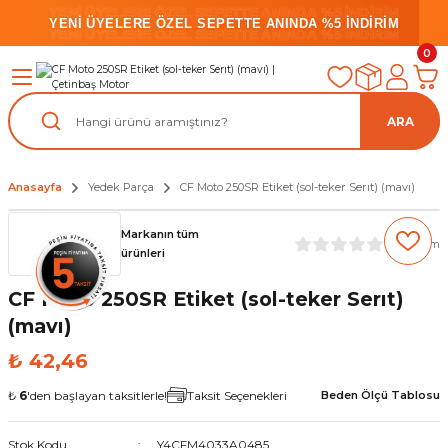
YENİ ÜYELERE ÖZEL SEPETTE ANINDA %5 İNDİRİM
YENİ ÜYELERE ÖZEL SEPETTE ANINDA %5 İNDİRİM
YENİ ÜYELERE ÖZEL SEPETTE ANINDA %5 İNDİRİM
0
ARA
Anasayfa
Yedek Parça
CF Moto 250SR Etiket (sol-teker Serıt) (mavı)
Markanın tüm
(0) Yorum
ürünleri
CF Moto 250SR Etiket (sol-teker Serıt)
(mavı)
₺ 42,46
₺
6
'den başlayan taksitlerle!
Taksit Seçenekleri
Beden Ölçü Tablosu
Stok Kodu
Y4CFM4033A0485