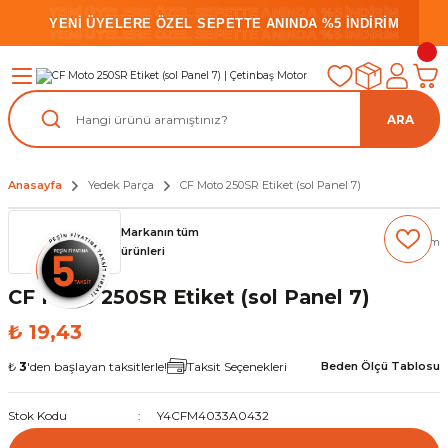
YENİ ÜYELERE ÖZEL SEPETTE ANINDA %5 İNDİRİM
YENİ ÜYELERE ÖZEL SEPETTE ANINDA %5 İNDİRİM
YENİ ÜYELERE ÖZEL SEPETTE ANINDA %5 İNDİRİM
ARA
Anasayfa
Yedek Parça
CF Moto 250SR Etiket (sol Panel 7)
Markanın tüm
(0) Yorum
ürünleri
CF Moto 250SR Etiket (sol Panel 7)
₺ 19,43
₺
3
'den başlayan taksitlerle!
Taksit Seçenekleri
Beden Ölçü Tablosu
Stok Kodu
Y4CFM4033A0432