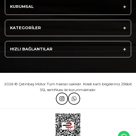
KURUMSAL
Athena Ön Amortisör Yağ Keçesi Çift Yaylı NOK Kayaba Showa
KATEGORİLER
₺ 1.600,00
HIZLI BAĞLANTILAR
Sepete Ekle
2026 © Çetinbaş Motor Tüm hakları saklıdır. Kredi kartı bilgileriniz 256bit
SSL sertifikası ile korunmaktadır.
TVS Wego Kilit Seti
Mondial Turismo 50 Kaporta Seti Sarı
₺ 1.150,39
₺ 7.060,00