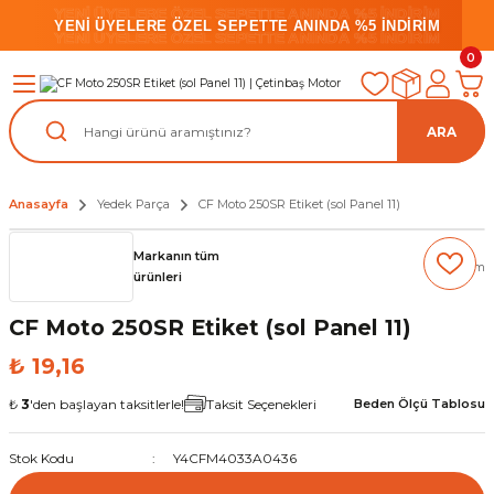
YENİ ÜYELERE ÖZEL SEPETTE ANINDA %5 İNDİRİM
YENİ ÜYELERE ÖZEL SEPETTE ANINDA %5 İNDİRİM
YENİ ÜYELERE ÖZEL SEPETTE ANINDA %5 İNDİRİM
0
ARA
Anasayfa
Yedek Parça
CF Moto 250SR Etiket (sol Panel 11)
Markanın tüm
(0) Yorum
ürünleri
CF Moto 250SR Etiket (sol Panel 11)
₺ 19,16
₺
3
'den başlayan taksitlerle!
Taksit Seçenekleri
Beden Ölçü Tablosu
Stok Kodu
Y4CFM4033A0436