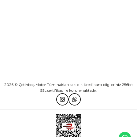
KURUMSAL
Athena Ön Amortisör Yağ Keçesi Çift Yaylı NOK Kayaba Showa
KATEGORİLER
₺ 1.600,00
HIZLI BAĞLANTILAR
Sepete Ekle
2026 © Çetinbaş Motor Tüm hakları saklıdır. Kredi kartı bilgileriniz 256bit
SSL sertifikası ile korunmaktadır.
TVS Wego Kilit Seti
Mondial Turismo 50 Kaporta Seti Sarı
₺ 1.150,39
₺ 7.060,00