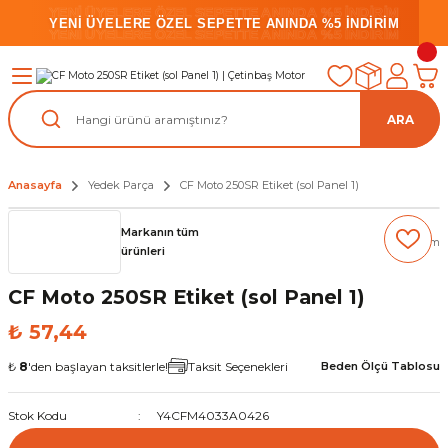
YENİ ÜYELERE ÖZEL SEPETTE ANINDA %5 İNDİRİM
YENİ ÜYELERE ÖZEL SEPETTE ANINDA %5 İNDİRİM
YENİ ÜYELERE ÖZEL SEPETTE ANINDA %5 İNDİRİM
ARA
Anasayfa
Yedek Parça
CF Moto 250SR Etiket (sol Panel 1)
Markanın tüm
(0) Yorum
ürünleri
CF Moto 250SR Etiket (sol Panel 1)
₺ 57,44
₺
8
'den başlayan taksitlerle!
Taksit Seçenekleri
Beden Ölçü Tablosu
Stok Kodu
Y4CFM4033A0426