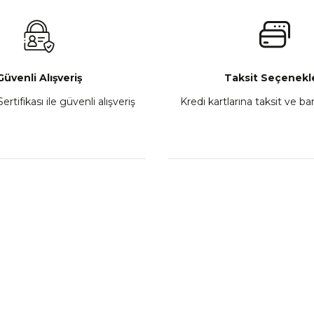
₺ 2.800,00
Gönder
Sepete Ekle
Güvenli Alışveriş
Taksit Seçenekle
ertifikası ile güvenli alışveriş
Kredi kartlarına taksit ve b
howa
TVS Wego Kilit Seti
Mondial Turismo 50 Ka
₺ 1.150,39
₺ 7.060
Sepete Ekle
Sepete
L
KATEGORİLER