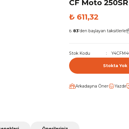
CF Moto 250SR 
₺ 611,32
₺
83
'den başlayan taksitlerle!
Stok Kodu
Y4CFM4
Stokta Yok
Arkadaşına Öner
Yazdır
çenekleri
Önerileriniz