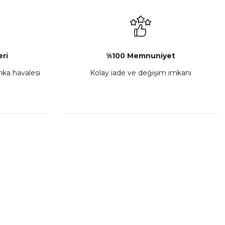
₺ 2.892,73
Sepete Ekle
ri
%100 Memnuniyet
anka havalesi
Kolay iade ve değişim imkanı
porta Seti Sarı
,00
 Ekle
HIZLI BAĞLANTILAR