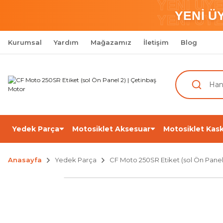
YENİ ÜY
YENİ Ü
YENİ ÜY
Kurumsal
Yardım
Mağazamız
İletişim
Blog
Yedek Parça
Motosiklet Aksesuar
Motosiklet Kask
Anasayfa
Yedek Parça
CF Moto 250SR Etiket (sol Ön Panel