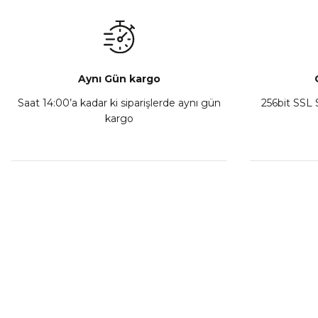
₺ 350,00
Sepete Ekle
Aynı Gün kargo
Saat 14:00’a kadar ki siparişlerde aynı gün
256bit SSL S
kargo
Athena Ön Amortisör Yağ Keçesi Çift Yaylı NOK Kayaba S
₺ 1.600,00
Sepete Ekle
MÜŞTERİ HİZMETLERİ
KURUMSA