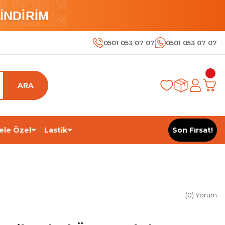
 İNDİRİM
İNDİRİM
 İNDİRİM
0501 053 07 07
0501 053 07 07
ARA
ele Özel
Lastik
Son Fırsat!
(0) Yorum