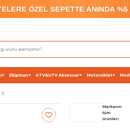
ELERE ÖZEL SEPETTE ANINDA %5
YELERE ÖZEL SEPETTE ANINDA %5 
ELERE ÖZEL SEPETTE ANINDA %5
ı
Ekipman
ATV&UTV Aksesuar
Motorsiklet
Mod
 2)
Markanın
tüm
ürünleri