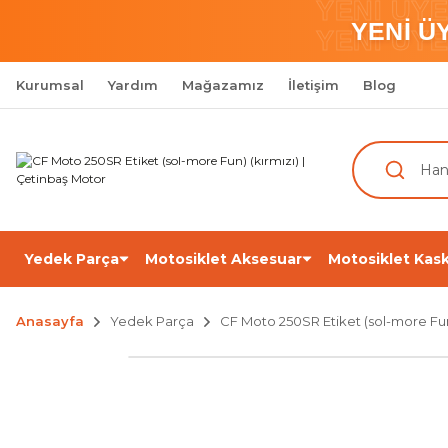
YENİ ÜY
YENİ Ü
YENİ ÜY
Kurumsal
Yardım
Mağazamız
İletişim
Blog
Yedek Parça
Motosiklet Aksesuar
Motosiklet Kask
Anasayfa
Yedek Parça
CF Moto 250SR Etiket (sol-more Fun)