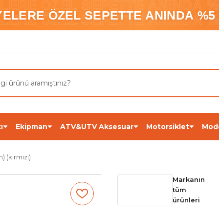
ELERE ÖZEL SEPETTE ANINDA %5
YELERE ÖZEL SEPETTE ANINDA %5 
ELERE ÖZEL SEPETTE ANINDA %5
ı
Ekipman
ATV&UTV Aksesuar
Motorsiklet
Mod
 (kırmızı)
Markanın
tüm
ürünleri