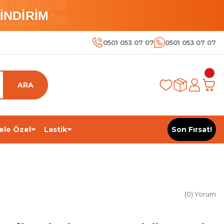
 İNDİRİM
İNDİRİM
 İNDİRİM
0501 053 07 07
0501 053 07 07
ARA
ele Özel
Lastik
Son Fırsat!
(0) Yorum