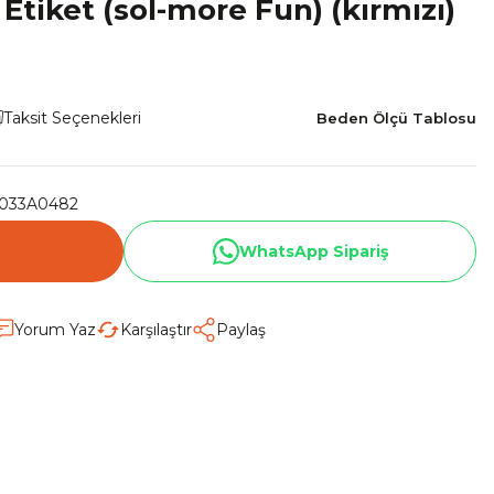
tiket (sol-more Fun) (kırmızı)
Taksit Seçenekleri
Beden Ölçü Tablosu
033A0482
WhatsApp Sipariş
Yorum Yaz
Karşılaştır
Paylaş