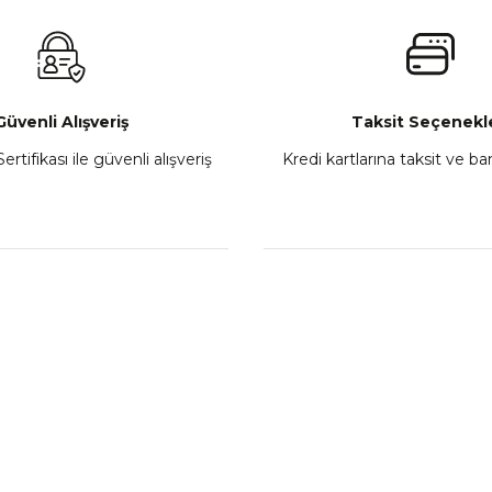
₺ 2.800,00
Gönder
Sepete Ekle
Güvenli Alışveriş
Taksit Seçenekle
ertifikası ile güvenli alışveriş
Kredi kartlarına taksit ve b
howa
TVS Wego Kilit Seti
Mondial Turismo 50 Ka
₺ 1.150,39
₺ 7.060
Sepete Ekle
Sepete
L
KATEGORİLER