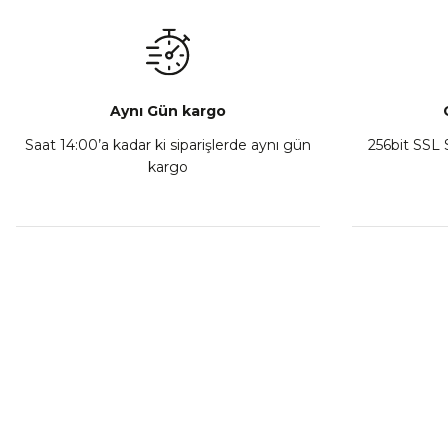
₺ 350,00
Sepete Ekle
Aynı Gün kargo
Saat 14:00’a kadar ki siparişlerde aynı gün
256bit SSL S
kargo
Athena Ön Amortisör Yağ Keçesi Çift Yaylı NOK Kayaba S
₺ 1.600,00
Sepete Ekle
MÜŞTERİ HİZMETLERİ
KURUMSA