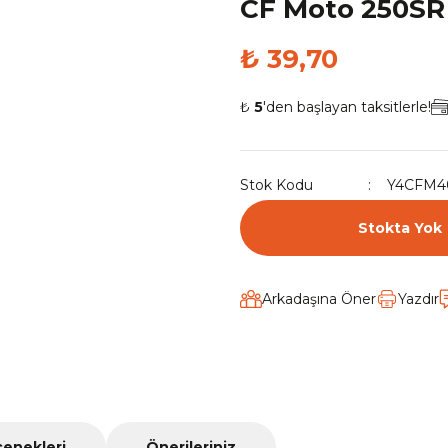
CF Moto 250SR E
₺ 39,70
₺
5
'den başlayan taksitlerle!
Stok Kodu
Y4CFM4
Stokta Yok
Arkadaşına Öner
Yazdır
çenekleri
Önerileriniz