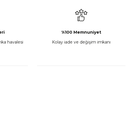
₺ 2.892,73
Sepete Ekle
ri
%100 Memnuniyet
anka havalesi
Kolay iade ve değişim imkanı
porta Seti Sarı
,00
 Ekle
HIZLI BAĞLANTILAR