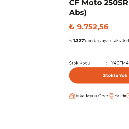
CF Moto 250SR 
Abs)
₺ 9.752,56
₺
1.327
'den başlayan taksitlerl
Stok Kodu
Y4CFM4
Stokta Yok
Arkadaşına Öner
Yazdır