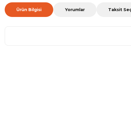
Ürün Bilgisi
Yorumlar
Taksit Se
Bu ürünün fiyat bilgisi, resim, ürün açıklamalarında ve diğer ko
Görüş ve önerileriniz için teşekkür ederiz.
Ürün resmi kalitesiz, bozuk veya görüntülenemiyor.
Ürün açıklamasında eksik bilgiler bulunuyor.
Ürün bilgilerinde hatalar bulunuyor.
Ürün fiyatı diğer sitelerden daha pahalı.
Bu ürüne benzer farklı alternatifler olmalı.