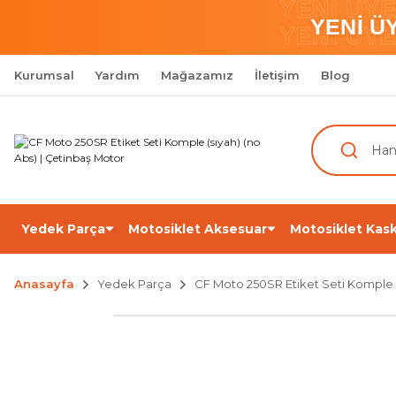
YENİ ÜY
YENİ Ü
YENİ ÜY
Kurumsal
Yardım
Mağazamız
İletişim
Blog
Yedek Parça
Motosiklet Aksesuar
Motosiklet Kask
Anasayfa
Yedek Parça
CF Moto 250SR Etiket Seti Komple (