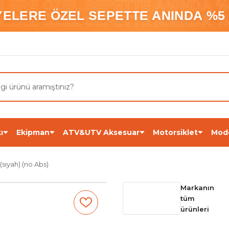
ELERE ÖZEL SEPETTE ANINDA %5
YELERE ÖZEL SEPETTE ANINDA %5 
ELERE ÖZEL SEPETTE ANINDA %5
ı
Ekipman
ATV&UTV Aksesuar
Motorsiklet
Mod
sıyah) (no Abs)
Markanın
tüm
ürünleri