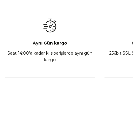
Mondial Drift L Debriyaj Levyesi Komple
CF Moto
₺ 350,00
Sepete Ekle
Aynı Gün kargo
Saat 14:00’a kadar ki siparişlerde aynı gün
256bit SSL S
kargo
Athena Ön Amortisör Yağ Keçesi Çift Yaylı NOK Kayaba S
₺ 1.600,00
Sepete Ekle