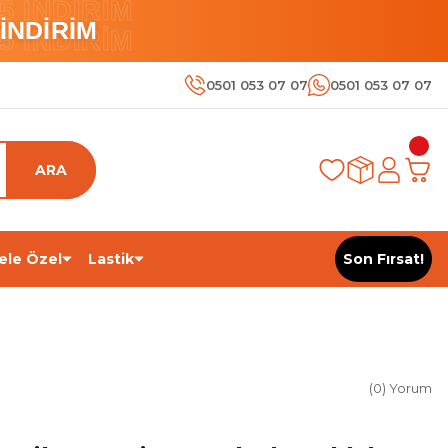
 İNDİRİM
İNDİRİM
 İNDİRİM
0501 053 07 07
0501 053 07 07
ARA
ele Özel
Lastik
Son Fırsat!
(0) Yorum