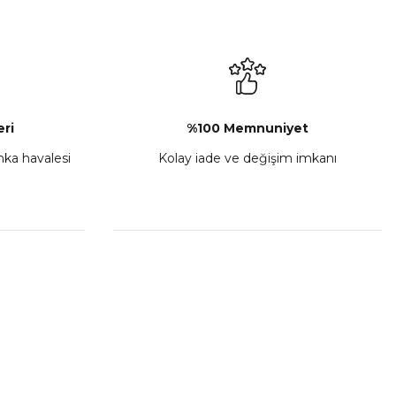
L-C Sol Kumanda Düğmeleri Komple
₺ 2.892,73
Sepete Ekle
ri
%100 Memnuniyet
anka havalesi
Kolay iade ve değişim imkanı
porta Seti Sarı
,00
 Ekle