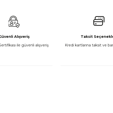
 450MT Sol Kumanda Düğmeleri Komple
CF Moto 450C
₺ 2.800,00
Gönder
Sepete Ekle
Güvenli Alışveriş
Taksit Seçenekle
ertifikası ile güvenli alışveriş
Kredi kartlarına taksit ve b
howa
TVS Wego Kilit Seti
Mondial Turismo 50 Ka
₺ 1.150,39
₺ 7.060
Sepete Ekle
Sepete