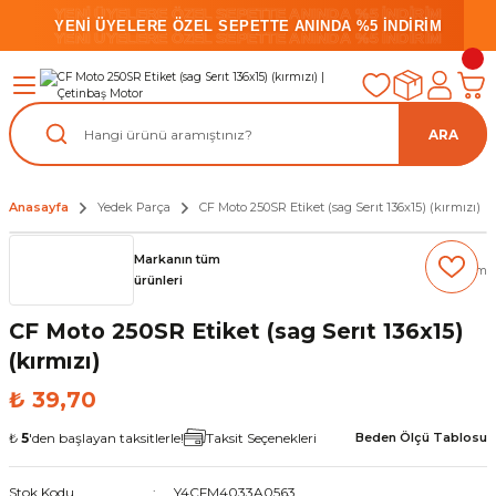
YENİ ÜYELERE ÖZEL SEPETTE ANINDA %5 İNDİRİM
YENİ ÜYELERE ÖZEL SEPETTE ANINDA %5 İNDİRİM
YENİ ÜYELERE ÖZEL SEPETTE ANINDA %5 İNDİRİM
ARA
Anasayfa
Yedek Parça
CF Moto 250SR Etiket (sag Serıt 136x15) (kırmızı)
Markanın tüm
(0) Yorum
ürünleri
CF Moto 250SR Etiket (sag Serıt 136x15)
(kırmızı)
₺ 39,70
₺
5
'den başlayan taksitlerle!
Taksit Seçenekleri
Beden Ölçü Tablosu
Stok Kodu
Y4CFM4033A0563