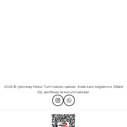
Sepete Ekle
KURUMSAL
Athena Ön Amortisör Yağ Keçesi Çift Yaylı NOK Kayaba Showa
KATEGORİLER
₺ 1.600,00
HIZLI BAĞLANTILAR
Sepete Ekle
2026 © Çetinbaş Motor Tüm hakları saklıdır. Kredi kartı bilgileriniz 256bit
SSL sertifikası ile korunmaktadır.
TVS Wego Kilit Seti
Mondial Turismo 50 Kaporta Seti Sarı
₺ 1.150,39
₺ 7.060,00