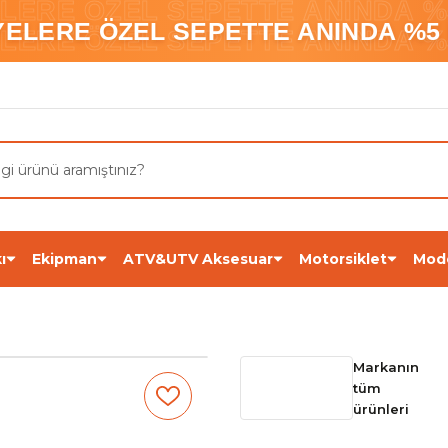
ELERE ÖZEL SEPETTE ANINDA %5
YELERE ÖZEL SEPETTE ANINDA %5 
ELERE ÖZEL SEPETTE ANINDA %5
ı
Ekipman
ATV&UTV Aksesuar
Motorsiklet
Mod
Markanın
tüm
ürünleri