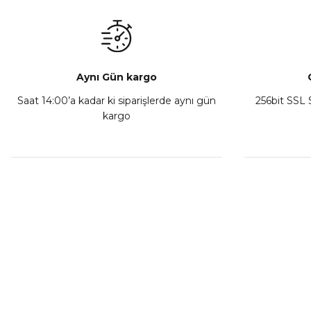
₺ 350,00
Sepete Ekle
Aynı Gün kargo
Saat 14:00’a kadar ki siparişlerde aynı gün
256bit SSL S
kargo
Athena Ön Amortisör Yağ Keçesi Çift Yaylı NOK Kayaba S
₺ 1.600,00
Sepete Ekle
MÜŞTERİ HİZMETLERİ
KURUMSA