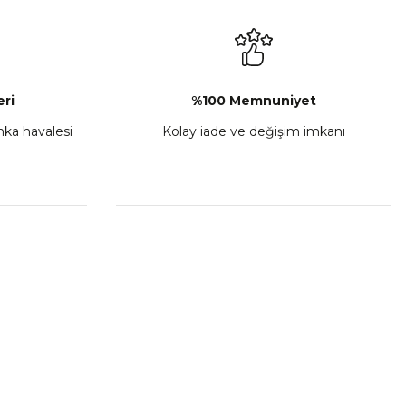
₺ 2.892,73
Sepete Ekle
ri
%100 Memnuniyet
anka havalesi
Kolay iade ve değişim imkanı
porta Seti Sarı
,00
 Ekle
HIZLI BAĞLANTILAR