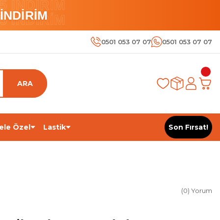
 İNDİRİM
İNDİRİM
 İNDİRİM
0501 053 07 07
0501 053 07 07
ARA
ele Özel
Lastik
Son Fırsat!
(0) Yorum