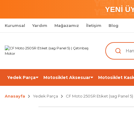
YENİ ÜY
YENİ Ü
YENİ ÜY
Kurumsal
Yardım
Mağazamız
İletişim
Blog
Yedek Parça
Motosiklet Aksesuar
Motosiklet Kask
Anasayfa
Yedek Parça
CF Moto 250SR Etiket (sag Panel 5)