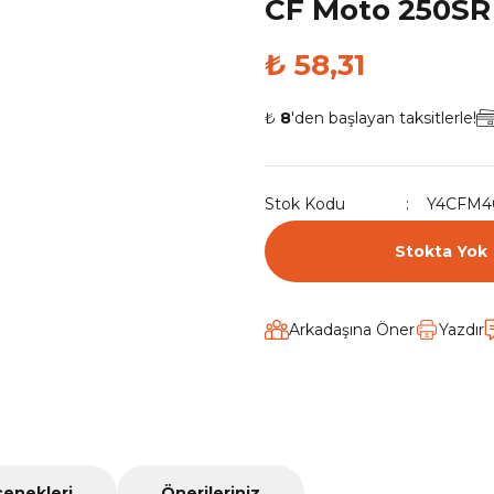
CF Moto 250SR 
₺ 58,31
₺
8
'den başlayan taksitlerle!
Stok Kodu
Y4CFM4
Stokta Yok
Arkadaşına Öner
Yazdır
çenekleri
Önerileriniz