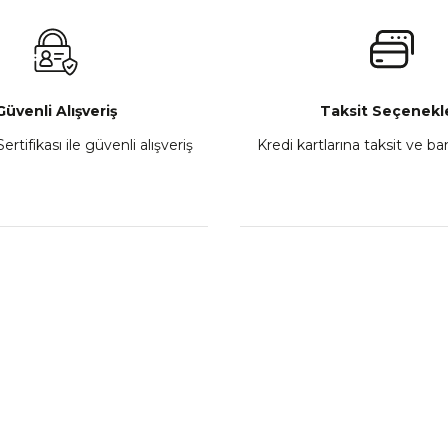
₺ 2.800,00
Gönder
Sepete Ekle
Güvenli Alışveriş
Taksit Seçenekle
ertifikası ile güvenli alışveriş
Kredi kartlarına taksit ve b
howa
TVS Wego Kilit Seti
Mondial Turismo 50 Ka
₺ 1.150,39
₺ 7.060
Sepete Ekle
Sepete
L
KATEGORİLER