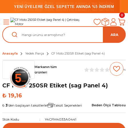
YENİ ÜYELERE ÖZEL SEPETTE ANINDA %5 İNDİRİM
YENİ ÜYELERE ÖZEL SEPETTE ANINDA %5 İNDİRİM
YENİ ÜYELERE ÖZEL SEPETTE ANINDA %5 İNDİRİM
0
ARA
Anasayfa
Yedek Parça
CF Moto 250SR Etiket (sag Panel 4)
Markanın tüm
(0) Yorum
ürünleri
CF Moto 250SR Etiket (sag Panel 4)
₺ 19,16
₺
3
'den başlayan taksitlerle!
Taksit Seçenekleri
Beden Ölçü Tablosu
Stok Kodu
Y4CFM4033A0441