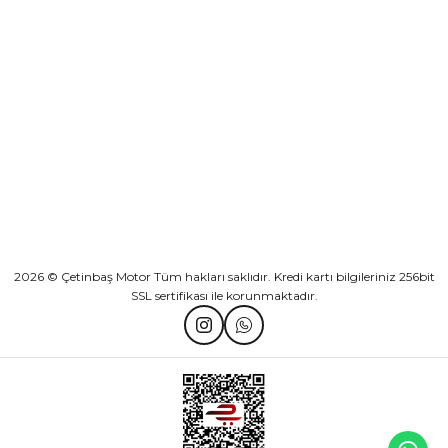
KURUMSAL
Athena Ön Amortisör Yağ Keçesi Çift Yaylı NOK Kayaba Showa
KATEGORİLER
₺ 1.600,00
HIZLI BAĞLANTILAR
Sepete Ekle
2026 © Çetinbaş Motor Tüm hakları saklıdır. Kredi kartı bilgileriniz 256bit
SSL sertifikası ile korunmaktadır.
TVS Wego Kilit Seti
Mondial Turismo 50 Kaporta Seti Sarı
₺ 1.150,39
₺ 7.060,00