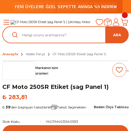
YENİ ÜYELERE ÖZEL SEPETTE ANINDA %5 İNDİRİM
YENİ ÜYELERE ÖZEL SEPETTE ANINDA %5 İNDİRİM
YENİ ÜYELERE ÖZEL SEPETTE ANINDA %5 İNDİRİM
ARA
Anasayfa
Yedek Parça
CF Moto 250SR Etiket (sag Panel 1)
Markanın tüm
(0) Yorum
ürünleri
CF Moto 250SR Etiket (sag Panel 1)
₺ 283,81
₺
39
'den başlayan taksitlerle!
Taksit Seçenekleri
Beden Ölçü Tablosu
Stok Kodu
Y4CFM4033A0533