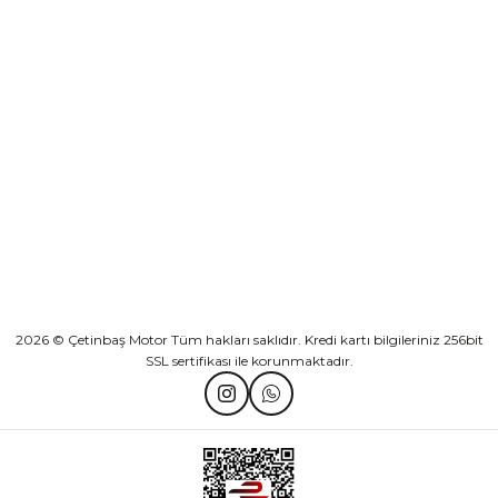
Sepete Ekle
KURUMSAL
Athena Ön Amortisör Yağ Keçesi Çift Yaylı NOK Kayaba Showa
KATEGORİLER
₺ 1.600,00
HIZLI BAĞLANTILAR
Sepete Ekle
2026 © Çetinbaş Motor Tüm hakları saklıdır. Kredi kartı bilgileriniz 256bit
SSL sertifikası ile korunmaktadır.
TVS Wego Kilit Seti
Mondial Turismo 50 Kaporta Seti Sarı
₺ 1.150,39
₺ 7.060,00