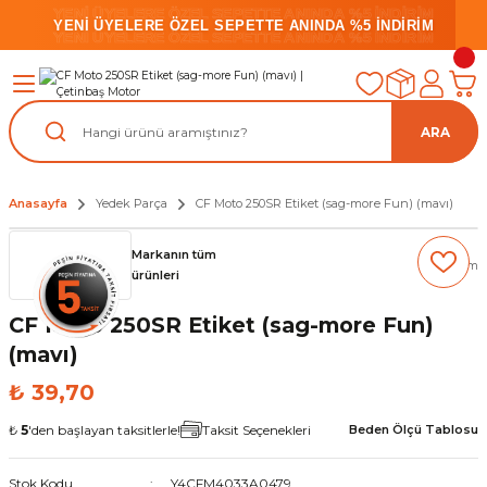
YENİ ÜYELERE ÖZEL SEPETTE ANINDA %5 İNDİRİM
YENİ ÜYELERE ÖZEL SEPETTE ANINDA %5 İNDİRİM
YENİ ÜYELERE ÖZEL SEPETTE ANINDA %5 İNDİRİM
ARA
Anasayfa
Yedek Parça
CF Moto 250SR Etiket (sag-more Fun) (mavı)
Markanın tüm
(0) Yorum
ürünleri
CF Moto 250SR Etiket (sag-more Fun)
(mavı)
₺ 39,70
₺
5
'den başlayan taksitlerle!
Taksit Seçenekleri
Beden Ölçü Tablosu
Stok Kodu
Y4CFM4033A0479