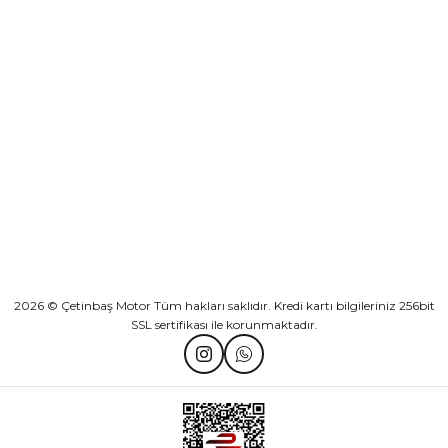
Sepete Ekle
KURUMSAL
Athena Ön Amortisör Yağ Keçesi Çift Yaylı NOK Kayaba Showa
KATEGORİLER
₺ 1.600,00
HIZLI BAĞLANTILAR
Sepete Ekle
2026 © Çetinbaş Motor Tüm hakları saklıdır. Kredi kartı bilgileriniz 256bit
SSL sertifikası ile korunmaktadır.
TVS Wego Kilit Seti
Mondial Turismo 50 Kaporta Seti Sarı
₺ 1.150,39
₺ 7.060,00