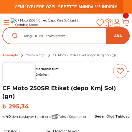
YENİ ÜYELERE ÖZEL SEPETTE ANINDA %5 İNDİRİM
YENİ ÜYELERE ÖZEL SEPETTE ANINDA %5 İNDİRİM
YENİ ÜYELERE ÖZEL SEPETTE ANINDA %5 İNDİRİM
ARA
Anasayfa
Yedek Parça
CF Moto 250SR Etiket (depo Krnj Sol) (grı)
Markanın tüm
(0) Yorum
ürünleri
CF Moto 250SR Etiket (depo Krnj Sol)
(grı)
₺ 295,34
₺
40
'den başlayan taksitlerle!
Taksit Seçenekleri
Beden Ölçü Tablosu
Stok Kodu
Y4CFM4033A0493