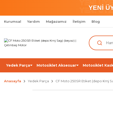
YENİ ÜY
YENİ Ü
YENİ ÜY
Kurumsal
Yardım
Mağazamız
İletişim
Blog
Yedek Parça
Motosiklet Aksesuar
Motosiklet Kask
Anasayfa
Yedek Parça
CF Moto 250SR Etiket (depo Krnj S