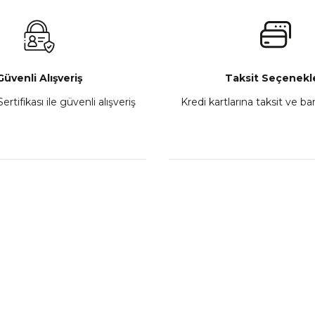
₺ 2.800,00
Gönder
Sepete Ekle
Güvenli Alışveriş
Taksit Seçenekle
ertifikası ile güvenli alışveriş
Kredi kartlarına taksit ve b
howa
TVS Wego Kilit Seti
Mondial Turismo 50 Ka
₺ 1.150,39
₺ 7.060
Sepete Ekle
Sepete
L
KATEGORİLER