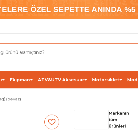
ELERE ÖZEL SEPETTE ANINDA %5
YELERE ÖZEL SEPETTE ANINDA %5 
ELERE ÖZEL SEPETTE ANINDA %5
ı
Ekipman
ATV&UTV Aksesuar
Motorsiklet
Mod
ag) (beyaz)
Markanın
tüm
ürünleri