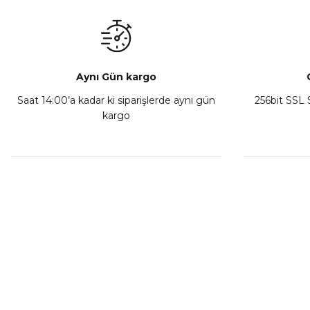
₺ 350,00
Sepete Ekle
Aynı Gün kargo
Saat 14:00’a kadar ki siparişlerde aynı gün
256bit SSL S
kargo
Athena Ön Amortisör Yağ Keçesi Çift Yaylı NOK Kayaba S
₺ 1.600,00
Sepete Ekle
MÜŞTERİ HİZMETLERİ
KURUMSA