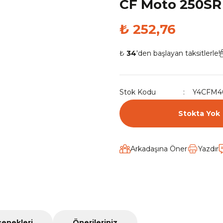
CF Moto 250SR 
₺ 252,76
₺
34
'den başlayan taksitlerle!
Stok Kodu
Y4CFM4
Stokta Yok
Arkadaşına Öner
Yazdır
çenekleri
Önerileriniz