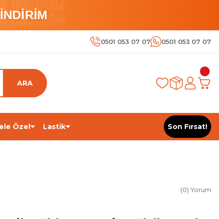
 İNDİRİM
İNDİRİM
 İNDİRİM
0501 053 07 07
0501 053 07 07
ARA
ele Özel
Lastik
Son Fırsat!
(0) Yorum