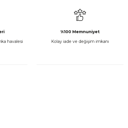
₺ 2.892,73
Sepete Ekle
ri
%100 Memnuniyet
anka havalesi
Kolay iade ve değişim imkanı
porta Seti Sarı
,00
 Ekle
HIZLI BAĞLANTILAR