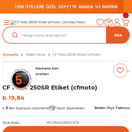
YENİ ÜYELERE ÖZEL SEPETTE ANINDA %5 İNDİRİM
YENİ ÜYELERE ÖZEL SEPETTE ANINDA %5 İNDİRİM
YENİ ÜYELERE ÖZEL SEPETTE ANINDA %5 İNDİRİM
ARA
Anasayfa
Yedek Parça
CF Moto 250SR Etiket (cfmoto)
Markanın tüm
(0) Yorum
ürünleri
CF Moto 250SR Etiket (cfmoto)
₺ 19,84
₺
3
'den başlayan taksitlerle!
Taksit Seçenekleri
Beden Ölçü Tablosu
Stok Kodu
Y4CFM4033A0476