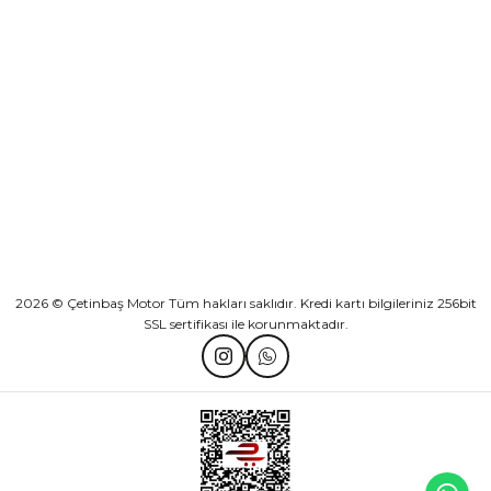
KURUMSAL
Athena Ön Amortisör Yağ Keçesi Çift Yaylı NOK Kayaba Showa
KATEGORİLER
₺ 1.600,00
HIZLI BAĞLANTILAR
Sepete Ekle
2026 © Çetinbaş Motor Tüm hakları saklıdır. Kredi kartı bilgileriniz 256bit
SSL sertifikası ile korunmaktadır.
TVS Wego Kilit Seti
Mondial Turismo 50 Kaporta Seti Sarı
₺ 1.150,39
₺ 7.060,00