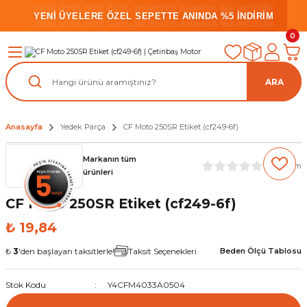
YENİ ÜYELERE ÖZEL SEPETTE ANINDA %5 İNDİRİM
YENİ ÜYELERE ÖZEL SEPETTE ANINDA %5 İNDİRİM
YENİ ÜYELERE ÖZEL SEPETTE ANINDA %5 İNDİRİM
0
ARA
Anasayfa
Yedek Parça
CF Moto 250SR Etiket (cf249-6f)
Markanın tüm
(0) Yorum
ürünleri
CF Moto 250SR Etiket (cf249-6f)
₺ 19,84
₺
3
'den başlayan taksitlerle!
Taksit Seçenekleri
Beden Ölçü Tablosu
Stok Kodu
Y4CFM4033A0504