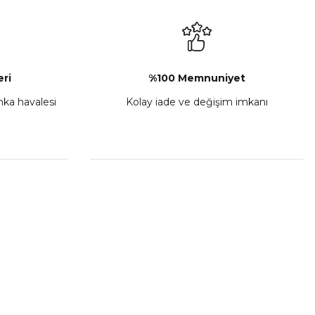
₺ 2.892,73
Sepete Ekle
ri
%100 Memnuniyet
anka havalesi
Kolay iade ve değişim imkanı
porta Seti Sarı
,00
 Ekle
HIZLI BAĞLANTILAR