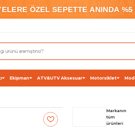
ELERE ÖZEL SEPETTE ANINDA %5
YELERE ÖZEL SEPETTE ANINDA %5 
ELERE ÖZEL SEPETTE ANINDA %5
ı
Ekipman
ATV&UTV Aksesuar
Motorsiklet
Mod
Markanın
tüm
ürünleri