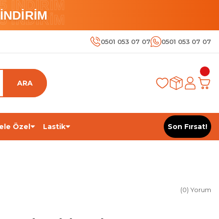
 İNDİRİM
İNDİRİM
 İNDİRİM
0501 053 07 07
0501 053 07 07
ARA
ele Özel
Lastik
Son Fırsat!
(0) Yorum