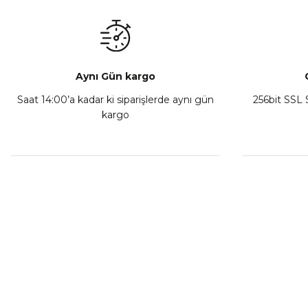
₺ 350,00
Sepete Ekle
Aynı Gün kargo
Saat 14:00’a kadar ki siparişlerde aynı gün
256bit SSL S
kargo
Athena Ön Amortisör Yağ Keçesi Çift Yaylı NOK Kayaba S
₺ 1.600,00
Sepete Ekle
MÜŞTERİ HİZMETLERİ
KURUMSA