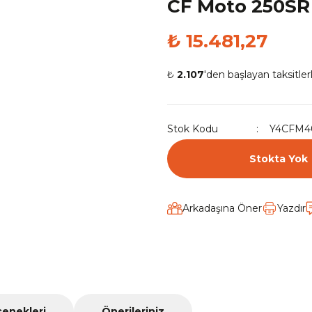
CF Moto 250SR 
₺ 15.481,27
₺
2.107
'den başlayan taksitler
Stok Kodu
Y4CFM4
Stokta Yok
Arkadaşına Öner
Yazdır
çenekleri
Önerileriniz