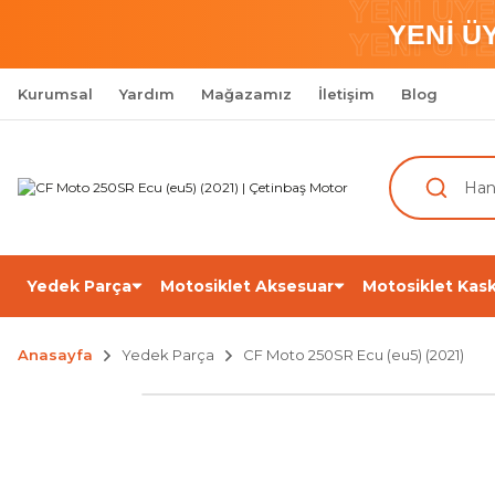
YENİ ÜY
YENİ Ü
YENİ ÜY
Kurumsal
Yardım
Mağazamız
İletişim
Blog
Yedek Parça
Motosiklet Aksesuar
Motosiklet Kask
Anasayfa
Yedek Parça
CF Moto 250SR Ecu (eu5) (2021)