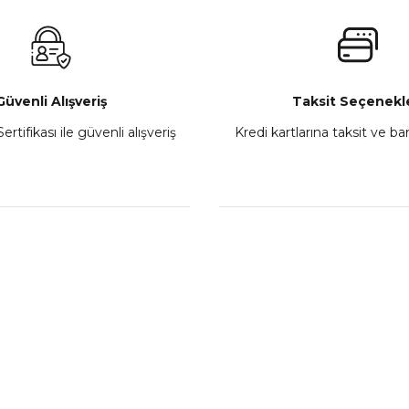
₺ 2.800,00
Gönder
Sepete Ekle
Güvenli Alışveriş
Taksit Seçenekle
ertifikası ile güvenli alışveriş
Kredi kartlarına taksit ve b
howa
TVS Wego Kilit Seti
Mondial Turismo 50 Ka
₺ 1.150,39
₺ 7.060
Sepete Ekle
Sepete
L
KATEGORİLER