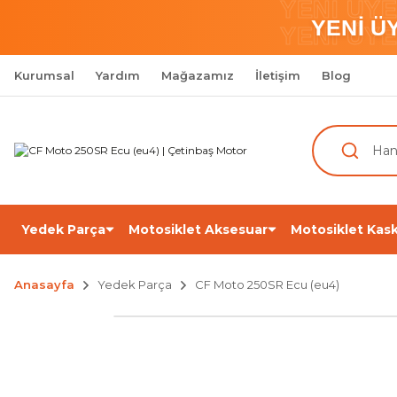
YENİ ÜY
YENİ Ü
YENİ ÜY
Kurumsal
Yardım
Mağazamız
İletişim
Blog
Yedek Parça
Motosiklet Aksesuar
Motosiklet Kask
Anasayfa
Yedek Parça
CF Moto 250SR Ecu (eu4)