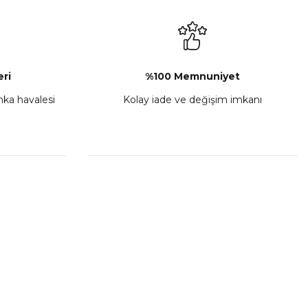
₺ 2.892,73
Sepete Ekle
ri
%100 Memnuniyet
anka havalesi
Kolay iade ve değişim imkanı
porta Seti Sarı
,00
 Ekle
HIZLI BAĞLANTILAR