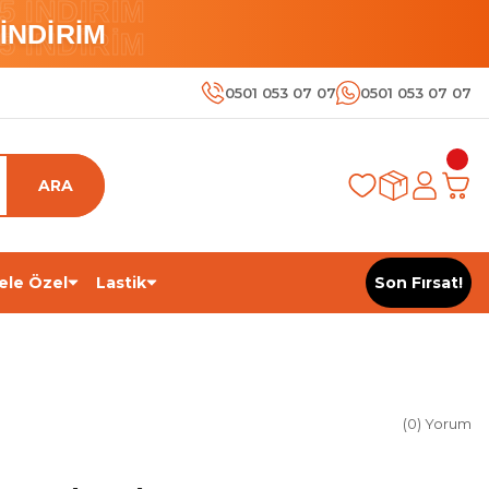
 İNDİRİM
İNDİRİM
 İNDİRİM
0501 053 07 07
0501 053 07 07
ARA
ele Özel
Lastik
Son Fırsat!
(0) Yorum