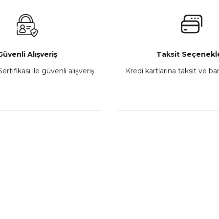
₺ 2.800,00
Gönder
Sepete Ekle
Güvenli Alışveriş
Taksit Seçenekle
ertifikası ile güvenli alışveriş
Kredi kartlarına taksit ve b
howa
TVS Wego Kilit Seti
Mondial Turismo 50 Ka
₺ 1.150,39
₺ 7.060
Sepete Ekle
Sepete
L
KATEGORİLER