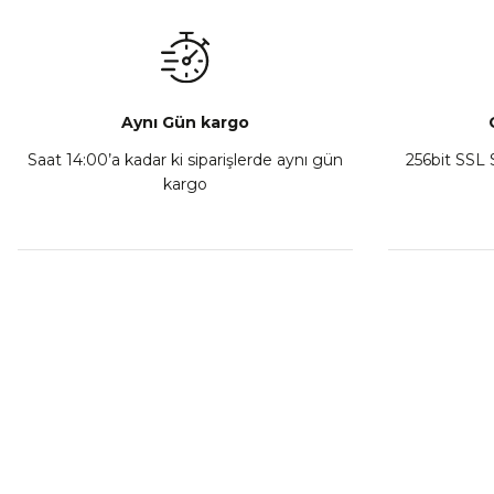
₺ 350,00
Sepete Ekle
Aynı Gün kargo
Saat 14:00’a kadar ki siparişlerde aynı gün
256bit SSL S
kargo
Athena Ön Amortisör Yağ Keçesi Çift Yaylı NOK Kayaba S
₺ 1.600,00
Sepete Ekle
MÜŞTERİ HİZMETLERİ
KURUMSA