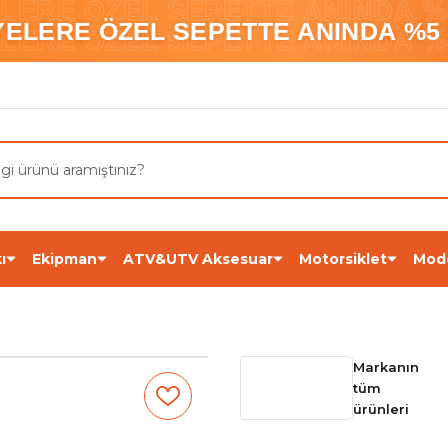
ELERE ÖZEL SEPETTE ANINDA %5
YELERE ÖZEL SEPETTE ANINDA %5 
ELERE ÖZEL SEPETTE ANINDA %5
ı
Ekipman
ATV&UTV Aksesuar
Motorsiklet
Mod
Markanın
tüm
ürünleri