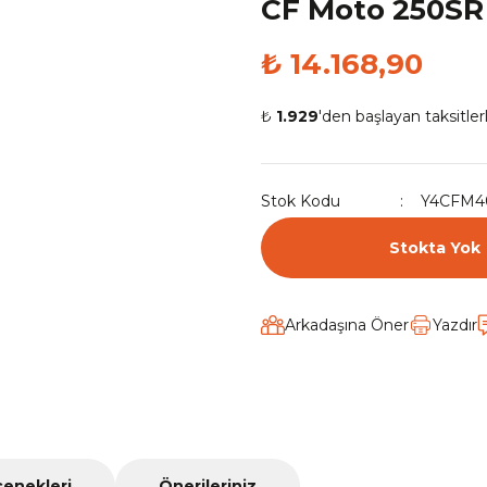
CF Moto 250SR
₺ 14.168,90
₺
1.929
'den başlayan taksitler
Stok Kodu
Y4CFM4
Stokta Yok
Arkadaşına Öner
Yazdır
çenekleri
Önerileriniz