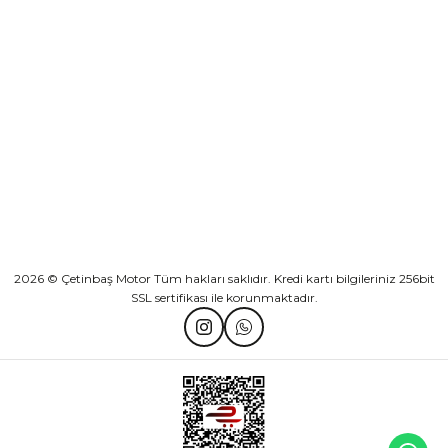
KURUMSAL
Athena Ön Amortisör Yağ Keçesi Çift Yaylı NOK Kayaba Showa
KATEGORİLER
₺ 1.600,00
HIZLI BAĞLANTILAR
Sepete Ekle
2026 © Çetinbaş Motor Tüm hakları saklıdır. Kredi kartı bilgileriniz 256bit
SSL sertifikası ile korunmaktadır.
TVS Wego Kilit Seti
Mondial Turismo 50 Kaporta Seti Sarı
₺ 1.150,39
₺ 7.060,00