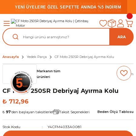
YENİ ÜYELERE ÖZEL SEPETTE ANINDA %5 İNDİRİM
YENİ ÜYELERE ÖZEL SEPETTE ANINDA %5 İNDİRİM
YENİ ÜYELERE ÖZEL SEPETTE ANINDA %5 İNDİRİM
ARA
Anasayfa
Yedek Parça
CF Moto 250SR Debriyaj Ayırma Kolu
Markanın tüm
(0) Yorum
ürünleri
CF Moto 250SR Debriyaj Ayırma Kolu
₺ 712,96
₺
97
'den başlayan taksitlerle!
Taksit Seçenekleri
Beden Ölçü Tablosu
Stok Kodu
Y4CFM4033A0081