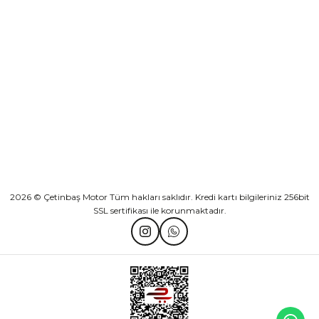
KURUMSAL
Athena Ön Amortisör Yağ Keçesi Çift Yaylı NOK Kayaba Showa
KATEGORİLER
₺ 1.600,00
HIZLI BAĞLANTILAR
Sepete Ekle
2026 © Çetinbaş Motor Tüm hakları saklıdır. Kredi kartı bilgileriniz 256bit
SSL sertifikası ile korunmaktadır.
TVS Wego Kilit Seti
Mondial Turismo 50 Kaporta Seti Sarı
₺ 1.150,39
₺ 7.060,00