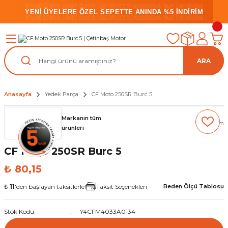
YENİ ÜYELERE ÖZEL SEPETTE ANINDA %5 İNDİRİM
YENİ ÜYELERE ÖZEL SEPETTE ANINDA %5 İNDİRİM
YENİ ÜYELERE ÖZEL SEPETTE ANINDA %5 İNDİRİM
ARA
Anasayfa
Yedek Parça
CF Moto 250SR Burc 5
Markanın tüm
(0) Yorum
ürünleri
CF Moto 250SR Burc 5
₺ 80,15
₺
11
'den başlayan taksitlerle!
Taksit Seçenekleri
Beden Ölçü Tablosu
Stok Kodu
Y4CFM4033A0134