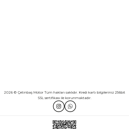
Sepete Ekle
KURUMSAL
Athena Ön Amortisör Yağ Keçesi Çift Yaylı NOK Kayaba Showa
KATEGORİLER
₺ 1.600,00
HIZLI BAĞLANTILAR
Sepete Ekle
2026 © Çetinbaş Motor Tüm hakları saklıdır. Kredi kartı bilgileriniz 256bit
SSL sertifikası ile korunmaktadır.
TVS Wego Kilit Seti
Mondial Turismo 50 Kaporta Seti Sarı