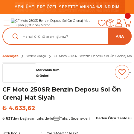
YENİ ÜYELERE ÖZEL SEPETTE ANINDA %5 İNDİRİM
YENİ ÜYELERE ÖZEL SEPETTE ANINDA %5 İNDİRİM
YENİ ÜYELERE ÖZEL SEPETTE ANINDA %5 İNDİRİM
ARA
Anasayfa
Yedek Parça
CF Moto 250SR Benzin Deposu Sol Ön Grenaj Mat
Markanın tüm
(0) Yorum
ürünleri
CF Moto 250SR Benzin Deposu Sol Ön
Grenaj Mat Siyah
₺ 4.633,62
₺
631
'den başlayan taksitlerle!
Taksit Seçenekleri
Beden Ölçü Tablosu
Stok Kodu
Y4CFM4033A0321