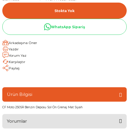
Stokta Yok
WhatsApp Sipariş
Arkadaşına Öner
Yazdır
Yorum Yaz
Karşılaştır
Paylaş
Ürün Bilgisi
CF Moto 250SR Benzin Deposu Sol Ön Grenaj Mat Siyah
Yorumlar