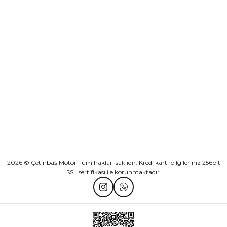
Sepete Ekle
KURUMSAL
Athena Ön Amortisör Yağ Keçesi Çift Yaylı NOK Kayaba Showa
KATEGORİLER
₺ 1.600,00
HIZLI BAĞLANTILAR
Sepete Ekle
2026 © Çetinbaş Motor Tüm hakları saklıdır. Kredi kartı bilgileriniz 256bit
SSL sertifikası ile korunmaktadır.
TVS Wego Kilit Seti
Mondial Turismo 50 Kaporta Seti Sarı