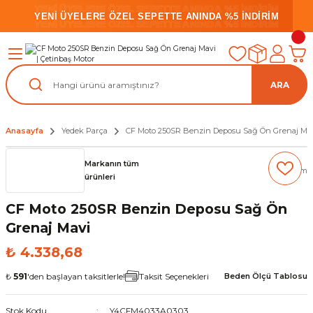
YENİ ÜYELERE ÖZEL SEPETTE ANINDA %5 İNDİRİM
YENİ ÜYELERE ÖZEL SEPETTE ANINDA %5 İNDİRİM
YENİ ÜYELERE ÖZEL SEPETTE ANINDA %5 İNDİRİM
ARA
Anasayfa
Yedek Parça
CF Moto 250SR Benzin Deposu Sağ Ön Grenaj Ma
Markanın tüm
(0) Yorum
ürünleri
CF Moto 250SR Benzin Deposu Sağ Ön
Grenaj Mavi
₺ 4.338,68
₺
591
'den başlayan taksitlerle!
Taksit Seçenekleri
Beden Ölçü Tablosu
Stok Kodu
Y4CFM4033A0303