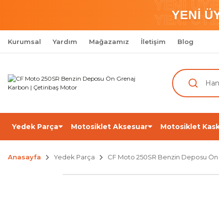
YENİ ÜY
YENİ Ü
YENİ ÜY
Kurumsal
Yardım
Mağazamız
İletişim
Blog
Yedek Parça
Motosiklet Aksesuar
Motosiklet Kask
Anasayfa
Yedek Parça
CF Moto 250SR Benzin Deposu Ön 