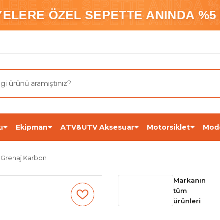
ELERE ÖZEL SEPETTE ANINDA %5
YELERE ÖZEL SEPETTE ANINDA %5 
ELERE ÖZEL SEPETTE ANINDA %5
ı
Ekipman
ATV&UTV Aksesuar
Motorsiklet
Mod
Grenaj Karbon
Markanın
tüm
ürünleri