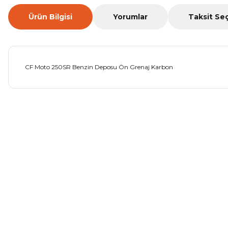
Ürün Bilgisi
Yorumlar
Taksit Se
CF Moto 250SR Benzin Deposu Ön Grenaj Karbon
Bu ürünün fiyat bilgisi, resim, ürün açıklamalarında ve diğer ko
Görüş ve önerileriniz için teşekkür ederiz.
Ürün resmi kalitesiz, bozuk veya görüntülenemiyor.
Ürün açıklamasında eksik bilgiler bulunuyor.
Ürün bilgilerinde hatalar bulunuyor.
Ürün fiyatı diğer sitelerden daha pahalı.
Bu ürüne benzer farklı alternatifler olmalı.