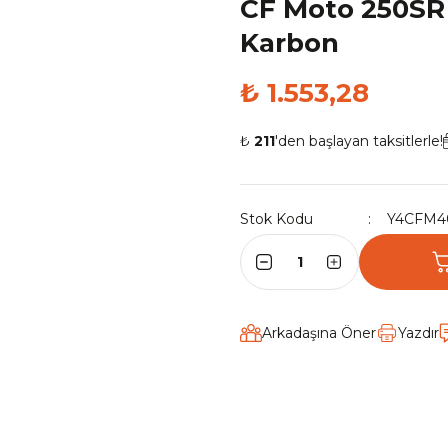
CF Moto 250SR
Karbon
₺ 1.553,28
₺
211
'den başlayan taksitlerle!
Stok Kodu
Y4CFM4
Arkadaşına Öner
Yazdır