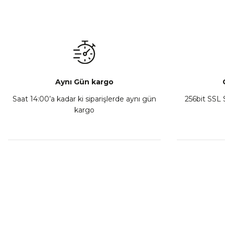
Mondial Drift L Debriyaj Levyesi Komple
CF Moto
₺ 350,00
Sepete Ekle
Aynı Gün kargo
Saat 14:00’a kadar ki siparişlerde aynı gün
256bit SSL S
kargo
Athena Ön Amortisör Yağ Keçesi Çift Yaylı NOK Kayaba S
₺ 1.600,00
Sepete Ekle