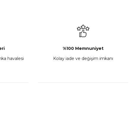
L-C Sol Kumanda Düğmeleri Komple
₺ 2.892,73
Sepete Ekle
ri
%100 Memnuniyet
anka havalesi
Kolay iade ve değişim imkanı
porta Seti Sarı
,00
 Ekle