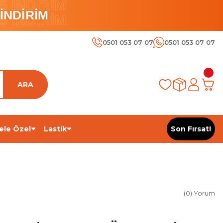
 İNDİRİM
İNDİRİM
 İNDİRİM
0501 053 07 07
0501 053 07 07
ARA
ele Özel
Lastik
Son Fırsat!
(0) Yorum