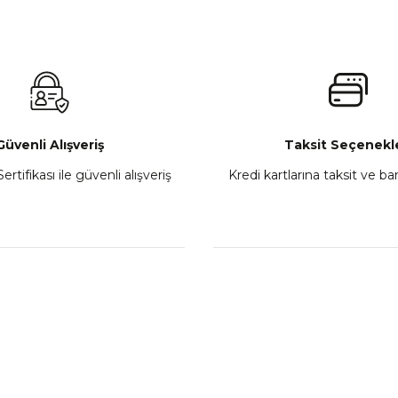
 450MT Sol Kumanda Düğmeleri Komple
CF Moto 450C
₺ 2.800,00
Gönder
Sepete Ekle
Güvenli Alışveriş
Taksit Seçenekle
ertifikası ile güvenli alışveriş
Kredi kartlarına taksit ve b
howa
TVS Wego Kilit Seti
Mondial Turismo 50 Ka
₺ 1.150,39
₺ 7.060
Sepete Ekle
Sepete