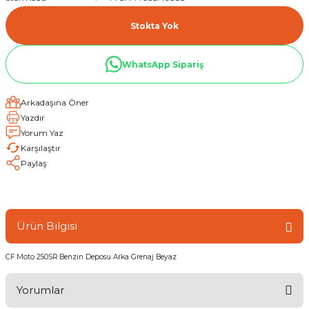
Stokta Yok
WhatsApp Sipariş
Arkadaşına Öner
Yazdır
Yorum Yaz
Karşılaştır
Paylaş
Ürün Bilgisi
CF Moto 250SR Benzin Deposu Arka Grenaj Beyaz
Yorumlar