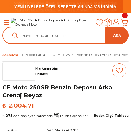
YENİ ÜYELERE ÖZEL SEPETTE ANINDA %5 İNDİRİM
YENİ ÜYELERE ÖZEL SEPETTE ANINDA %5 İNDİRİM
YENİ ÜYELERE ÖZEL SEPETTE ANINDA %5 İNDİRİM
ARA
Anasayfa
Yedek Parça
CF Moto 250SR Benzin Deposu Arka Grenaj Beya
Markanın tüm
(0) Yorum
ürünleri
CF Moto 250SR Benzin Deposu Arka
Grenaj Beyaz
₺ 2.004,71
₺
273
'den başlayan taksitlerle!
Taksit Seçenekleri
Beden Ölçü Tablosu
Stok Kodu
Y4CFM4033A0383