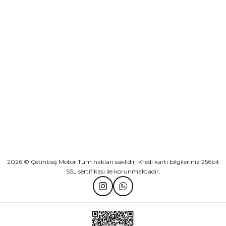
Sepete Ekle
KURUMSAL
Athena Ön Amortisör Yağ Keçesi Çift Yaylı NOK Kayaba Showa
KATEGORİLER
₺ 1.600,00
HIZLI BAĞLANTILAR
Sepete Ekle
2026 © Çetinbaş Motor Tüm hakları saklıdır. Kredi kartı bilgileriniz 256bit
SSL sertifikası ile korunmaktadır.
TVS Wego Kilit Seti
Mondial Turismo 50 Kaporta Seti Sarı