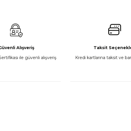
 450MT Sol Kumanda Düğmeleri Komple
CF Moto 450C
₺ 2.800,00
Gönder
Sepete Ekle
Güvenli Alışveriş
Taksit Seçenekle
ertifikası ile güvenli alışveriş
Kredi kartlarına taksit ve b
howa
TVS Wego Kilit Seti
Mondial Turismo 50 Ka
₺ 1.150,39
₺ 7.060
Sepete Ekle
Sepete