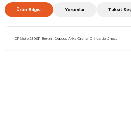
Ürün Bilgisi
Yorumlar
Taksit Se
CF Moto 250SR Benzin Deposu Arka Grenaj Gri Nardo Ghost
Bu ürünün fiyat bilgisi, resim, ürün açıklamalarında ve diğer ko
Görüş ve önerileriniz için teşekkür ederiz.
Ürün resmi kalitesiz, bozuk veya görüntülenemiyor.
Ürün açıklamasında eksik bilgiler bulunuyor.
Ürün bilgilerinde hatalar bulunuyor.
Ürün fiyatı diğer sitelerden daha pahalı.
Bu ürüne benzer farklı alternatifler olmalı.