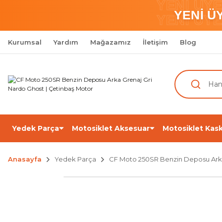
YENİ ÜY
YENİ Ü
YENİ ÜY
Kurumsal
Yardım
Mağazamız
İletişim
Blog
Yedek Parça
Motosiklet Aksesuar
Motosiklet Kask
Anasayfa
Yedek Parça
CF Moto 250SR Benzin Deposu Arka