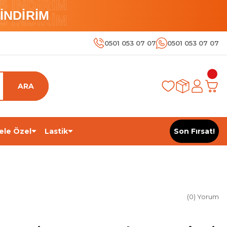
 İNDİRİM
İNDİRİM
 İNDİRİM
0501 053 07 07
0501 053 07 07
ARA
ele Özel
Lastik
Son Fırsat!
(0) Yorum