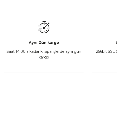
Mondial Drift L Debriyaj Levyesi Komple
CF Moto
₺ 350,00
Sepete Ekle
Aynı Gün kargo
Saat 14:00’a kadar ki siparişlerde aynı gün
256bit SSL S
kargo
Athena Ön Amortisör Yağ Keçesi Çift Yaylı NOK Kayaba S
₺ 1.600,00
Sepete Ekle