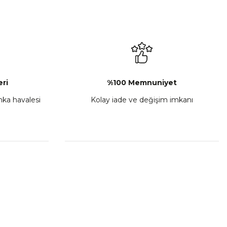
L-C Sol Kumanda Düğmeleri Komple
₺ 2.892,73
Sepete Ekle
ri
%100 Memnuniyet
anka havalesi
Kolay iade ve değişim imkanı
porta Seti Sarı
,00
 Ekle