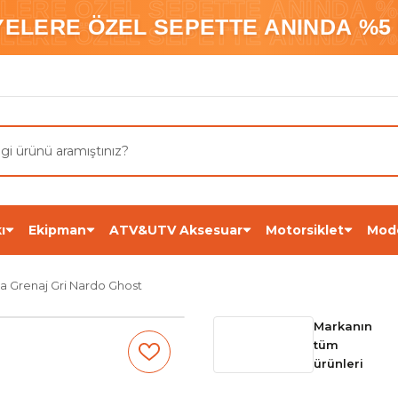
ELERE ÖZEL SEPETTE ANINDA %5
YELERE ÖZEL SEPETTE ANINDA %5 
ELERE ÖZEL SEPETTE ANINDA %5
ı
Ekipman
ATV&UTV Aksesuar
Motorsiklet
Mod
 Grenaj Gri Nardo Ghost
Markanın
tüm
ürünleri