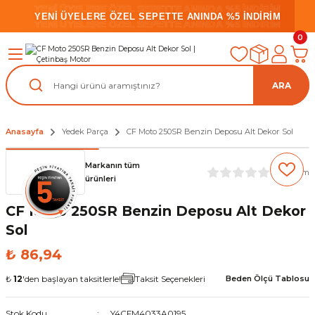
YENİ ÜYELERE ÖZEL SEPETTE ANINDA %5 İNDİRİM
YENİ ÜYELERE ÖZEL SEPETTE ANINDA %5 İNDİRİM
YENİ ÜYELERE ÖZEL SEPETTE ANINDA %5 İNDİRİM
0
ARA
Anasayfa
Yedek Parça
CF Moto 250SR Benzin Deposu Alt Dekor Sol
Markanın tüm
(0) Yorum
ürünleri
CF Moto 250SR Benzin Deposu Alt Dekor
Sol
₺ 86,94
₺
12
'den başlayan taksitlerle!
Taksit Seçenekleri
Beden Ölçü Tablosu
Stok Kodu
Y4CFM4033A0195