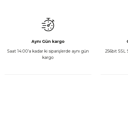
Mondial Drift L Debriyaj Levyesi Komple
CF Moto
₺ 350,00
Sepete Ekle
Aynı Gün kargo
Saat 14:00’a kadar ki siparişlerde aynı gün
256bit SSL S
kargo
Athena Ön Amortisör Yağ Keçesi Çift Yaylı NOK Kayaba S
₺ 1.600,00
Sepete Ekle