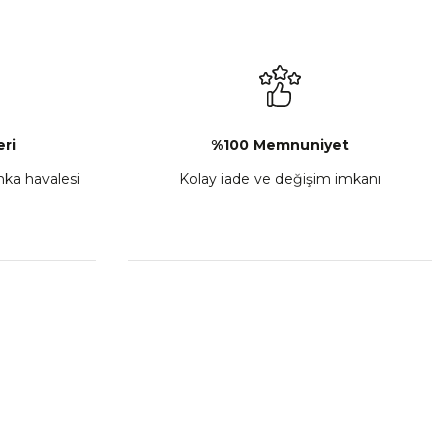
L-C Sol Kumanda Düğmeleri Komple
₺ 2.892,73
Sepete Ekle
ri
%100 Memnuniyet
anka havalesi
Kolay iade ve değişim imkanı
porta Seti Sarı
,00
 Ekle