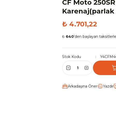
CF Moto 250SR
Karenaj(parlak 
₺ 4.701,22
₺
640
'den başlayan taksitlerle
Stok Kodu
Y4CFM4
Arkadaşına Öner
Yazdır