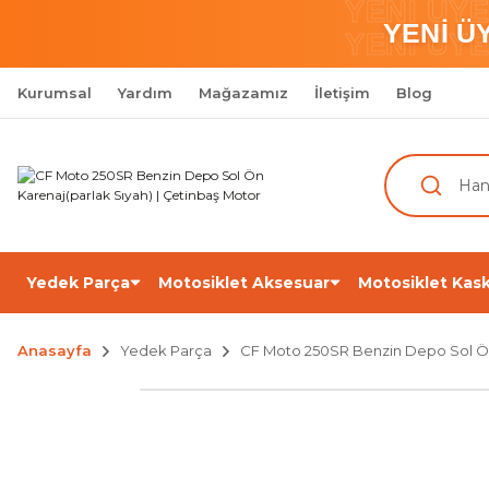
YENİ ÜY
YENİ Ü
YENİ ÜY
Kurumsal
Yardım
Mağazamız
İletişim
Blog
Yedek Parça
Motosiklet Aksesuar
Motosiklet Kask
Anasayfa
Yedek Parça
CF Moto 250SR Benzin Depo Sol Ön