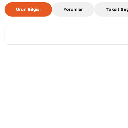
Ürün Bilgisi
Yorumlar
Taksit Se
Bu ürünün fiyat bilgisi, resim, ürün açıklamalarında ve diğer ko
Görüş ve önerileriniz için teşekkür ederiz.
Ürün resmi kalitesiz, bozuk veya görüntülenemiyor.
Ürün açıklamasında eksik bilgiler bulunuyor.
Ürün bilgilerinde hatalar bulunuyor.
Ürün fiyatı diğer sitelerden daha pahalı.
Bu ürüne benzer farklı alternatifler olmalı.