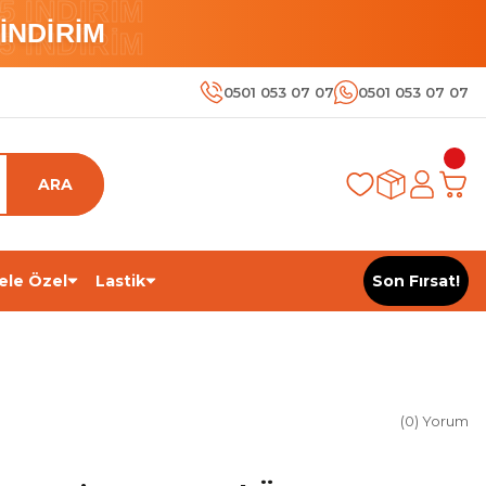
 İNDİRİM
İNDİRİM
 İNDİRİM
0501 053 07 07
0501 053 07 07
ARA
ele Özel
Lastik
Son Fırsat!
(0) Yorum