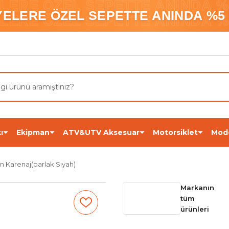
ELERE ÖZEL SEPETTE ANINDA %5
YELERE ÖZEL SEPETTE ANINDA %5 
ELERE ÖZEL SEPETTE ANINDA %5
ı
Ekipman
ATV&UTV Aksesuar
Motorsiklet
Mod
 Karenaj(parlak Sıyah)
Markanın
tüm
ürünleri