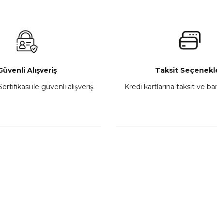
 450MT Sol Kumanda Düğmeleri Komple
CF Moto 450C
₺ 2.800,00
Gönder
Sepete Ekle
Güvenli Alışveriş
Taksit Seçenekle
ertifikası ile güvenli alışveriş
Kredi kartlarına taksit ve b
howa
TVS Wego Kilit Seti
Mondial Turismo 50 Ka
₺ 1.150,39
₺ 7.060
Sepete Ekle
Sepete