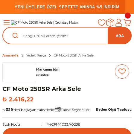
YENİ ÜYELERE ÖZEL SEPETTE ANINDA %5 İNDİRİM
YENİ ÜYELERE ÖZEL SEPETTE ANINDA %5 İNDİRİM
YENİ ÜYELERE ÖZEL SEPETTE ANINDA %5 İNDİRİM
ARA
Anasayfa
Yedek Parça
CF Moto 250SR Arka Sele
Markanın tüm
(0) Yorum
ürünleri
CF Moto 250SR Arka Sele
₺ 2.416,22
₺
329
'den başlayan taksitlerle!
Taksit Seçenekleri
Beden Ölçü Tablosu
Stok Kodu
Y4CFM4033A0238