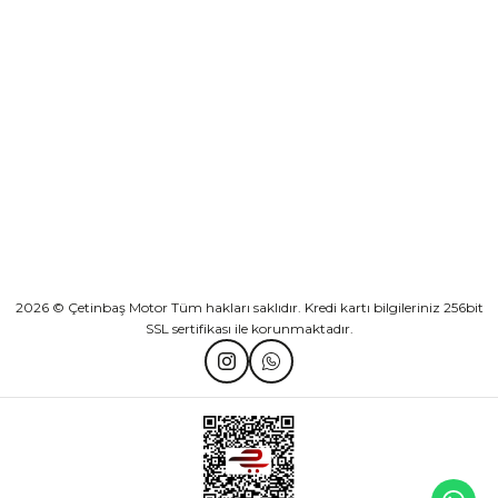
KURUMSAL
Athena Ön Amortisör Yağ Keçesi Çift Yaylı NOK Kayaba Showa
KATEGORİLER
₺ 1.600,00
HIZLI BAĞLANTILAR
Sepete Ekle
2026 © Çetinbaş Motor Tüm hakları saklıdır. Kredi kartı bilgileriniz 256bit
SSL sertifikası ile korunmaktadır.
TVS Wego Kilit Seti
Mondial Turismo 50 Kaporta Seti Sarı
₺ 1.150,39
₺ 7.060,00