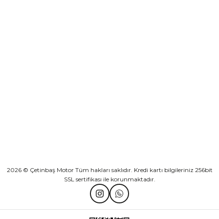
Sepete Ekle
KURUMSAL
Athena Ön Amortisör Yağ Keçesi Çift Yaylı NOK Kayaba Showa
KATEGORİLER
₺ 1.600,00
HIZLI BAĞLANTILAR
Sepete Ekle
2026 © Çetinbaş Motor Tüm hakları saklıdır. Kredi kartı bilgileriniz 256bit
SSL sertifikası ile korunmaktadır.
TVS Wego Kilit Seti
Mondial Turismo 50 Kaporta Seti Sarı