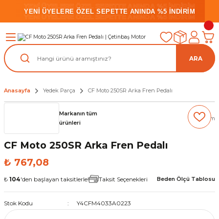
YENİ ÜYELERE ÖZEL SEPETTE ANINDA %5 İNDİRİM
YENİ ÜYELERE ÖZEL SEPETTE ANINDA %5 İNDİRİM
YENİ ÜYELERE ÖZEL SEPETTE ANINDA %5 İNDİRİM
ARA
Anasayfa
Yedek Parça
CF Moto 250SR Arka Fren Pedalı
Markanın tüm
(0) Yorum
ürünleri
CF Moto 250SR Arka Fren Pedalı
₺ 767,08
₺
104
'den başlayan taksitlerle!
Taksit Seçenekleri
Beden Ölçü Tablosu
Stok Kodu
Y4CFM4033A0223