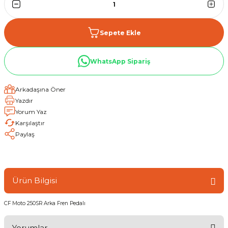
Sepete Ekle
WhatsApp Sipariş
Arkadaşına Öner
Yazdır
Yorum Yaz
Karşılaştır
Paylaş
Ürün Bilgisi
CF Moto 250SR Arka Fren Pedalı
Yorumlar