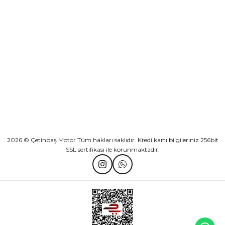
KURUMSAL
Athena Ön Amortisör Yağ Keçesi Çift Yaylı NOK Kayaba Showa
KATEGORİLER
₺ 1.600,00
HIZLI BAĞLANTILAR
Sepete Ekle
2026 © Çetinbaş Motor Tüm hakları saklıdır. Kredi kartı bilgileriniz 256bit
SSL sertifikası ile korunmaktadır.
TVS Wego Kilit Seti
Mondial Turismo 50 Kaporta Seti Sarı
₺ 1.150,39
₺ 7.060,00