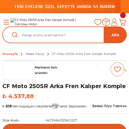
YENİ ÜYELERE ÖZEL SEPETTE ANINDA %5 İNDİRİM
YENİ ÜYELERE ÖZEL SEPETTE ANINDA %5 İNDİRİM
YENİ ÜYELERE ÖZEL SEPETTE ANINDA %5 İNDİRİM
ARA
Anasayfa
Yedek Parça
CF Moto 250SR Arka Fren Kalıper Komple
Markanın tüm
(0) Yorum
ürünleri
CF Moto 250SR Arka Fren Kalıper Komple
₺ 4.537,88
₺
618
'den başlayan taksitlerle!
Taksit Seçenekleri
Beden Ölçü Tablosu
Stok Kodu
Y4CFM4033A0227